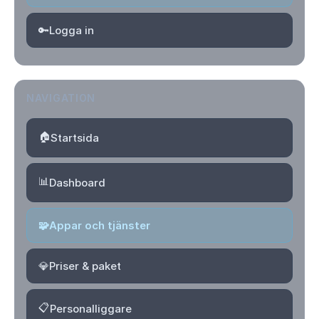
🔑
Logga in
NAVIGATION
🏠
Startsida
📊
Dashboard
🧩
Appar och tjänster
💎
Priser & paket
📋
Personalliggare