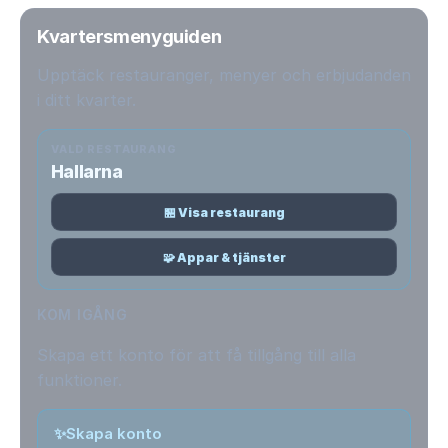
Kvartersmenyguiden
Upptäck restauranger, menyer och erbjudanden
i ditt kvarter.
VALD RESTAURANG
Hallarna
🏪 Visa restaurang
🧩 Appar & tjänster
KOM IGÅNG
Skapa ett konto för att få tillgång till alla
funktioner.
✨
Skapa konto