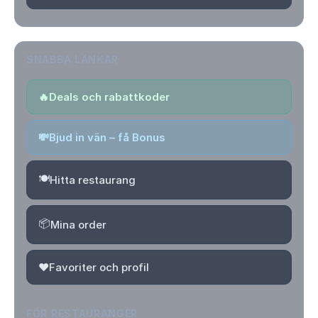
SNABBA LÄNKAR
🔥
Deals och rabattkoder
💸
Bjud in vän – få Bonus
🍽️
Hitta restaurang
📦
Mina order
❤️
Favoriter och profil
FÖR RESTAURANGER