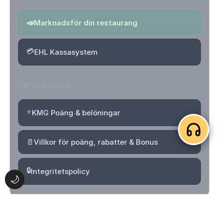
📣
Marknadsför din restaurang
💳
EHL Kassasystem
INFORMATION
⭐
KMG Poäng & belöningar
📄
Villkor för poäng, rabatter & Bonus
🔒
Integritetspolicy
🌙