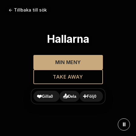
← Tillbaka till sök
Hallarna
MIN MENY
TAKE AWAY
❤️
📤
➕
Gilla
0
Dela
Följ
0
⏸