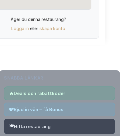
Äger du denna restaurang?
Logga in
eller
skapa konto
SNABBA LÄNKAR
🔥
Deals och rabattkoder
💸
Bjud in vän – få Bonus
🍽️
Hitta restaurang