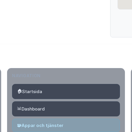
NAVIGATION
🏠
Startsida
📊
Dashboard
🧩
Appar och tjänster