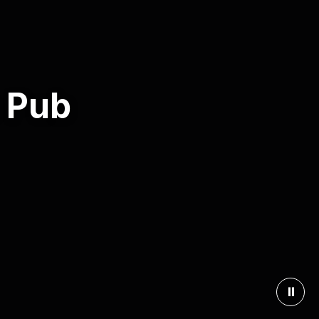
s Pub
⏸