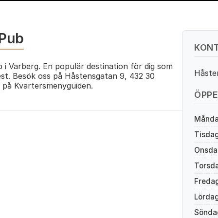
 Pub
KONT
 i Varberg. En populär destination för dig som
Håste
est. Besök oss på Håstensgatan 9, 432 30
 på Kvartersmenyguiden.
ÖPPE
Månd
Tisda
Onsda
Torsd
Freda
Lörda
Sönda