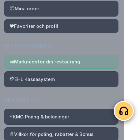
📦
Mina order
❤️
Favoriter och profil
FÖR RESTAURANGER
📣
Marknadsför din restaurang
💳
EHL Kassasystem
INFORMATION
⭐
KMG Poäng & belöningar
📄
Villkor för poäng, rabatter & Bonus