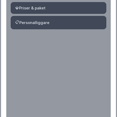
💎
Priser & paket
📋
Personalliggare