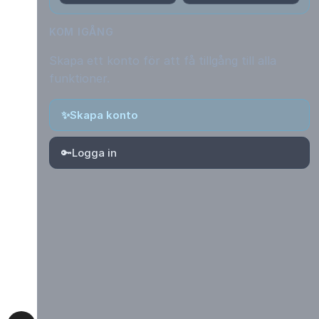
KOM IGÅNG
Skapa ett konto för att få tillgång till alla
funktioner.
✨
Skapa konto
🔑
Logga in