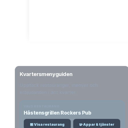
Kvartersmenyguiden
Upptäck restauranger, menyer och
erbjudanden i ditt kvarter.
VALD RESTAURANG
Håstensgrillen Rockers Pub
🏪 Visa restaurang
🧩 Appar & tjänster