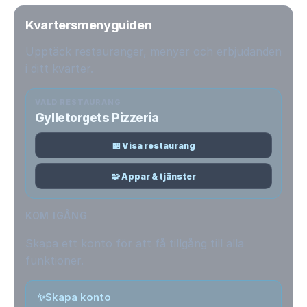
Kvartersmenyguiden
Upptäck restauranger, menyer och erbjudanden
i ditt kvarter.
VALD RESTAURANG
Gylletorgets Pizzeria
🏪 Visa restaurang
🧩 Appar & tjänster
KOM IGÅNG
Skapa ett konto för att få tillgång till alla
funktioner.
✨
Skapa konto