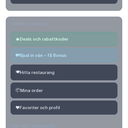
SNABBA LÄNKAR
🔥
Deals och rabattkoder
💸
Bjud in vän – få Bonus
🍽️
Hitta restaurang
📦
Mina order
❤️
Favoriter och profil
FÖR RESTAURANGER