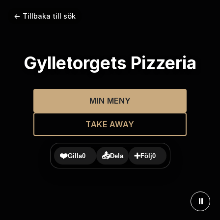
← Tillbaka till sök
Gylletorgets Pizzeria
MIN MENY
TAKE AWAY
❤️
📤
➕
Gilla
0
Dela
Följ
0
⏸