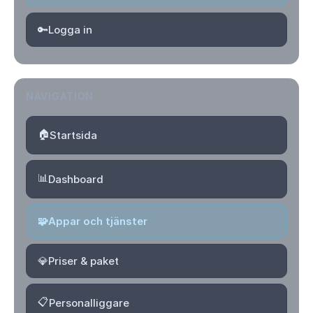
🔑
Logga in
NAVIGATION
🏠
Startsida
📊
Dashboard
🧩
Appar och tjänster
💎
Priser & paket
📋
Personalliggare