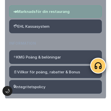
📣
Marknadsför din restaurang
💳
EHL Kassasystem
INFORMATION
⭐
KMG Poäng & belöningar
📄
Villkor för poäng, rabatter & Bonus
🔒
Integritetspolicy
🌙