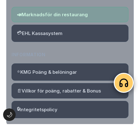
📣
Marknadsför din restaurang
💳
EHL Kassasystem
INFORMATION
⭐
KMG Poäng & belöningar
📄
Villkor för poäng, rabatter & Bonus
🔒
Integritetspolicy
🌙