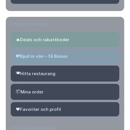
SNABBA LÄNKAR
🔥
Deals och rabattkoder
💸
Bjud in vän – få Bonus
🍽️
Hitta restaurang
📦
Mina order
❤️
Favoriter och profil
FÖR RESTAURANGER