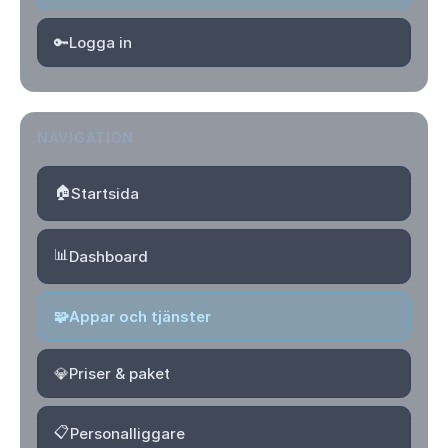
🔑
Logga in
NAVIGATION
🏠
Startsida
📊
Dashboard
🧩
Appar och tjänster
💎
Priser & paket
📋
Personalliggare