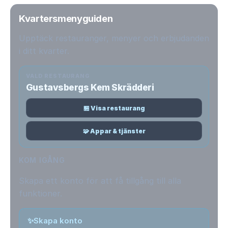
Kvartersmenyguiden
Upptäck restauranger, menyer och erbjudanden
i ditt kvarter.
VALD RESTAURANG
Gustavsbergs Kem Skrädderi
🏪 Visa restaurang
🧩 Appar & tjänster
KOM IGÅNG
Skapa ett konto för att få tillgång till alla
funktioner.
✨
Skapa konto