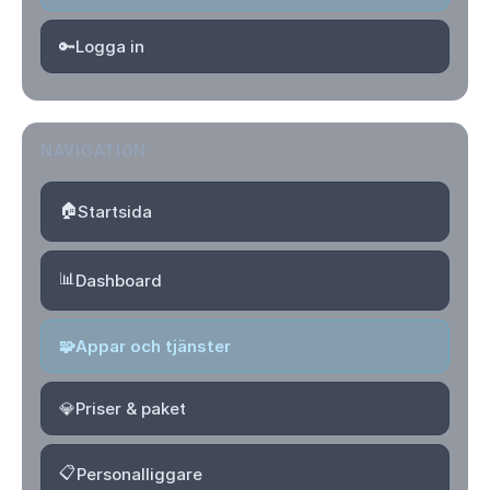
🔑
Logga in
NAVIGATION
🏠
Startsida
📊
Dashboard
🧩
Appar och tjänster
💎
Priser & paket
📋
Personalliggare