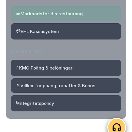
📣
Marknadsför din restaurang
💳
EHL Kassasystem
INFORMATION
⭐
KMG Poäng & belöningar
📄
Villkor för poäng, rabatter & Bonus
🔒
Integritetspolicy