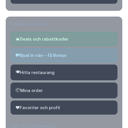
SNABBA LÄNKAR
🔥
Deals och rabattkoder
💸
Bjud in vän – få Bonus
🍽️
Hitta restaurang
📦
Mina order
❤️
Favoriter och profil
FÖR RESTAURANGER