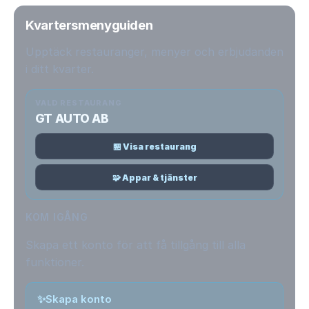
Kvartersmenyguiden
Upptäck restauranger, menyer och erbjudanden
i ditt kvarter.
VALD RESTAURANG
GT AUTO AB
🏪 Visa restaurang
🧩 Appar & tjänster
KOM IGÅNG
Skapa ett konto för att få tillgång till alla
funktioner.
✨
Skapa konto