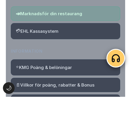
📣
Marknadsför din restaurang
💳
EHL Kassasystem
INFORMATION
⭐
KMG Poäng & belöningar
📄
Villkor för poäng, rabatter & Bonus
🌙
🔒
Integritetspolicy