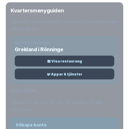
Kvartersmenyguiden
Upptäck restauranger, menyer och erbjudanden
i ditt kvarter.
VALD RESTAURANG
Grekland i Rönninge
🏪 Visa restaurang
🧩 Appar & tjänster
KOM IGÅNG
Skapa ett konto för att få tillgång till alla
funktioner.
✨
Skapa konto