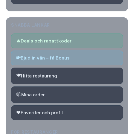
SNABBA LÄNKAR
🔥
Deals och rabattkoder
💸
Bjud in vän – få Bonus
🍽️
Hitta restaurang
📦
Mina order
❤️
Favoriter och profil
FÖR RESTAURANGER