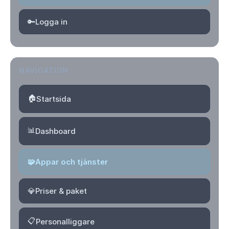
🔑
Logga in
NAVIGATION
🏠
Startsida
📊
Dashboard
🧩
Appar och tjänster
💎
Priser & paket
📋
Personalliggare