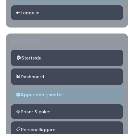
🔑
Logga in
NAVIGATION
🏠
Startsida
📊
Dashboard
🧩
Appar och tjänster
💎
Priser & paket
📋
Personalliggare