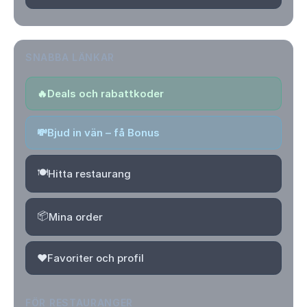
SNABBA LÄNKAR
🔥
Deals och rabattkoder
💸
Bjud in vän – få Bonus
🍽️
Hitta restaurang
📦
Mina order
❤️
Favoriter och profil
FÖR RESTAURANGER