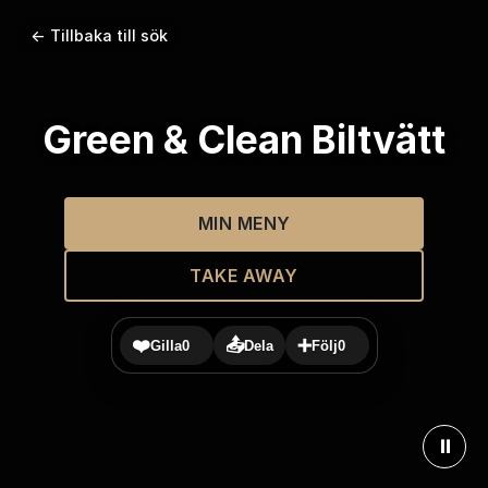
← Tillbaka till sök
Green & Clean Biltvätt
MIN MENY
TAKE AWAY
❤️
📤
➕
Gilla
0
Dela
Följ
0
⏸