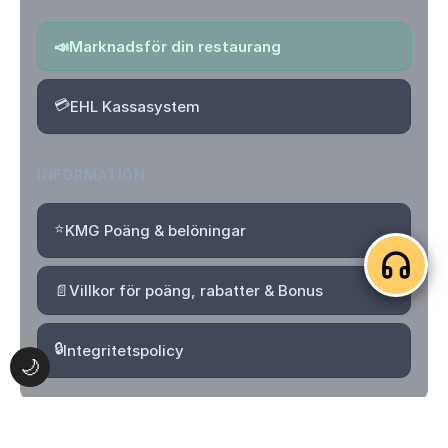
📣
Marknadsför din restaurang
💳
EHL Kassasystem
INFORMATION
⭐
KMG Poäng & belöningar
📄
Villkor för poäng, rabatter & Bonus
🔒
Integritetspolicy
🌙