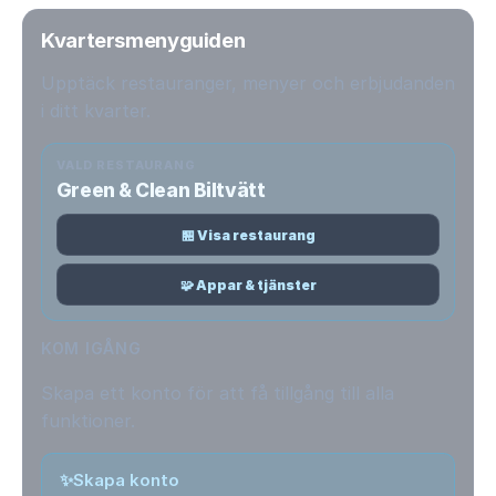
Kvartersmenyguiden
Upptäck restauranger, menyer och erbjudanden
i ditt kvarter.
VALD RESTAURANG
Green & Clean Biltvätt
🏪 Visa restaurang
🧩 Appar & tjänster
KOM IGÅNG
Skapa ett konto för att få tillgång till alla
funktioner.
✨
Skapa konto