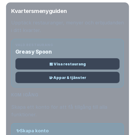
Kvartersmenyguiden
Upptäck restauranger, menyer och erbjudanden
i ditt kvarter.
VALD RESTAURANG
Greasy Spoon
🏪 Visa restaurang
🧩 Appar & tjänster
KOM IGÅNG
Skapa ett konto för att få tillgång till alla
funktioner.
✨
Skapa konto