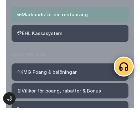
📣
Marknadsför din restaurang
💳
EHL Kassasystem
INFORMATION
⭐
KMG Poäng & belöningar
📄
Villkor för poäng, rabatter & Bonus
🌙
🔒
Integritetspolicy