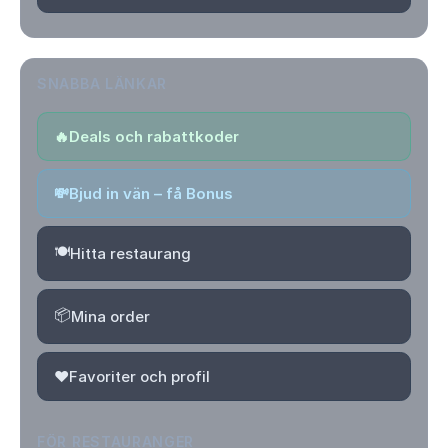
SNABBA LÄNKAR
🔥
Deals och rabattkoder
💸
Bjud in vän – få Bonus
🍽️
Hitta restaurang
📦
Mina order
❤️
Favoriter och profil
FÖR RESTAURANGER