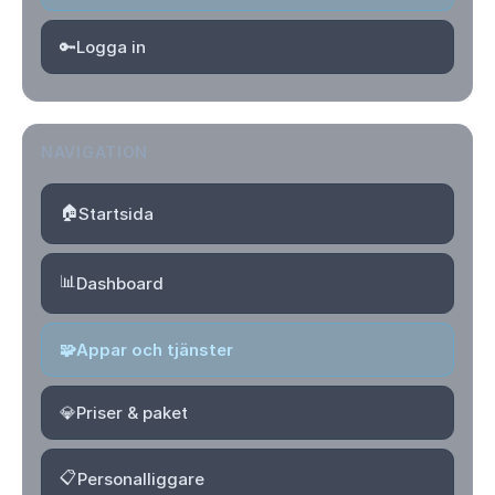
🔑
Logga in
NAVIGATION
🏠
Startsida
📊
Dashboard
🧩
Appar och tjänster
💎
Priser & paket
📋
Personalliggare