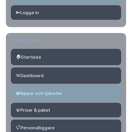
🔑
Logga in
NAVIGATION
🏠
Startsida
📊
Dashboard
🧩
Appar och tjänster
💎
Priser & paket
📋
Personalliggare