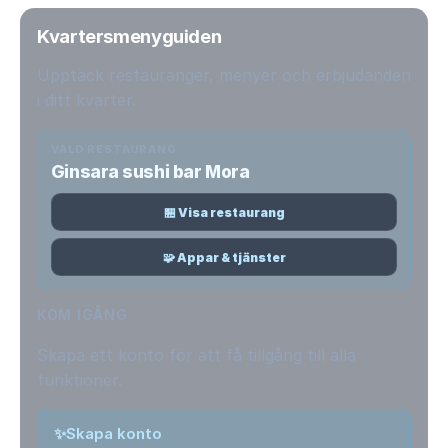
Kvartersmenyguiden
Upptäck restauranger, menyer och erbjudanden
i ditt kvarter.
VALD RESTAURANG
Ginsara sushi bar Mora
🏪 Visa restaurang
🧩 Appar & tjänster
KOM IGÅNG
Skapa ett konto för att få tillgång till alla
funktioner.
✨
Skapa konto