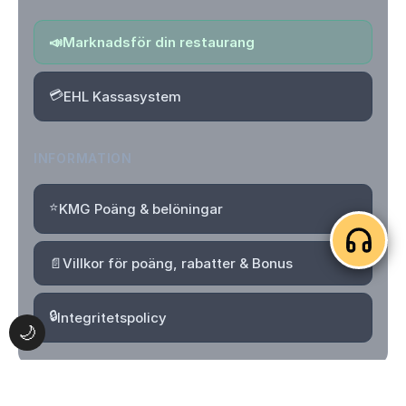
📣
Marknadsför din restaurang
💳
EHL Kassasystem
INFORMATION
⭐
KMG Poäng & belöningar
📄
Villkor för poäng, rabatter & Bonus
🔒
Integritetspolicy
🌙