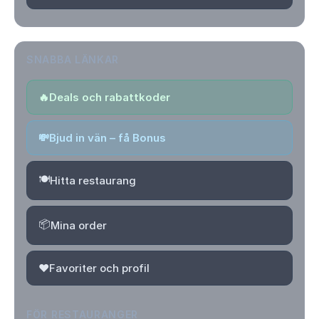
SNABBA LÄNKAR
🔥
Deals och rabattkoder
💸
Bjud in vän – få Bonus
🍽️
Hitta restaurang
📦
Mina order
❤️
Favoriter och profil
FÖR RESTAURANGER