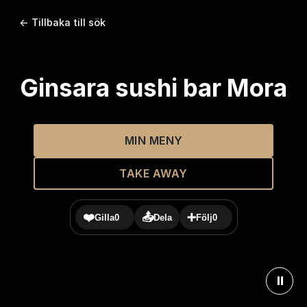
← Tillbaka till sök
Ginsara sushi bar Mora
MIN MENY
TAKE AWAY
❤️
📤
➕
Gilla
0
Dela
Följ
0
⏸