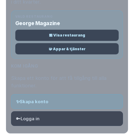
i ditt kvarter.
VALD RESTAURANG
George Magazine
🏪 Visa restaurang
🧩 Appar & tjänster
KOM IGÅNG
Skapa ett konto för att få tillgång till alla
funktioner.
✨
Skapa konto
🔑
Logga in