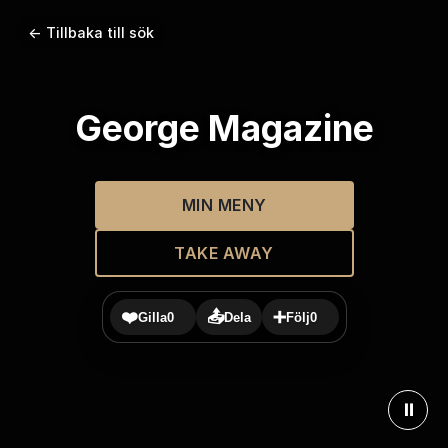
← Tillbaka till sök
George Magazine
MIN MENY
TAKE AWAY
❤️
📤
➕
Gilla
0
Dela
Följ
0
⏸