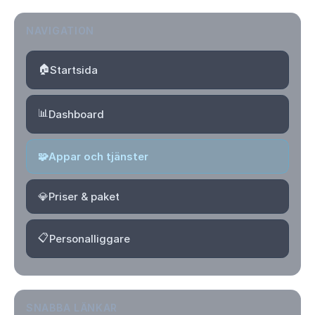
NAVIGATION
🏠
Startsida
📊
Dashboard
🧩
Appar och tjänster
💎
Priser & paket
📋
Personalliggare
SNABBA LÄNKAR