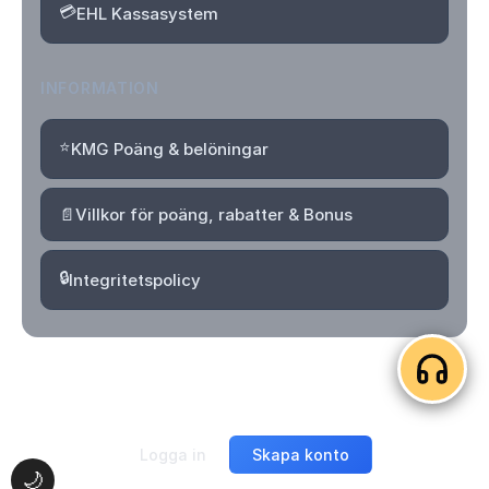
💳
EHL Kassasystem
INFORMATION
⭐
KMG Poäng & belöningar
📄
Villkor för poäng, rabatter & Bonus
🔒
Integritetspolicy
© 2026 Kvartersmenyguiden. Alla rättigheter förbehållna.
Logga in
Skapa konto
🌙