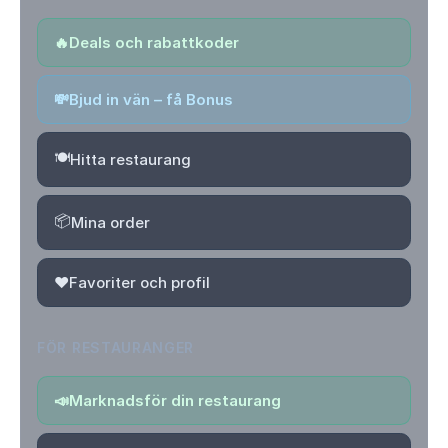
🔥
Deals och rabattkoder
💸
Bjud in vän – få Bonus
🍽️
Hitta restaurang
📦
Mina order
❤️
Favoriter och profil
FÖR RESTAURANGER
📣
Marknadsför din restaurang