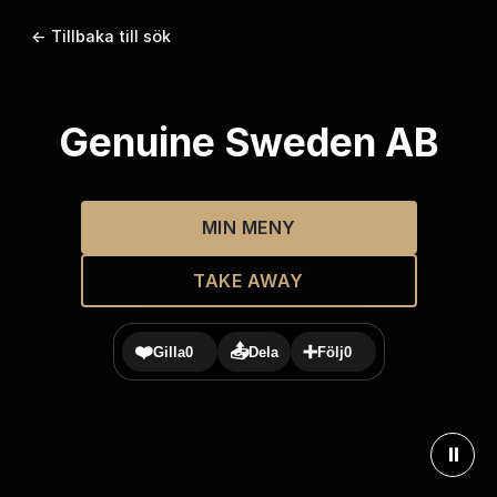
← Tillbaka till sök
Genuine Sweden AB
MIN MENY
TAKE AWAY
❤️
📤
➕
Gilla
0
Dela
Följ
0
⏸