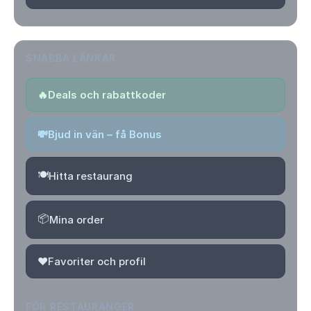
SNABBA LÄNKAR
🔥
Deals och rabattkoder
💸
Bjud in vän – få Bonus
🍽️
Hitta restaurang
📦
Mina order
❤️
Favoriter och profil
FÖR RESTAURANGER