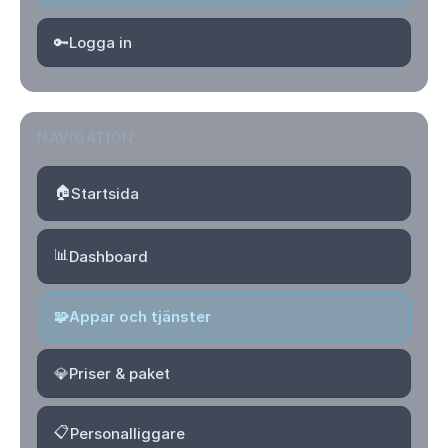
🔑
Logga in
NAVIGATION
🏠
Startsida
📊
Dashboard
🧩
Appar och tjänster
💎
Priser & paket
📋
Personalliggare