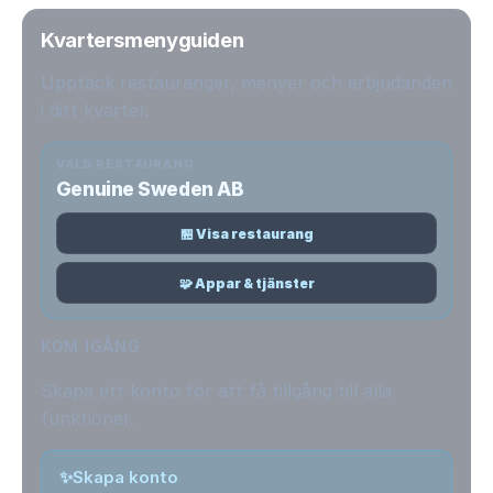
Kvartersmenyguiden
Upptäck restauranger, menyer och erbjudanden
i ditt kvarter.
VALD RESTAURANG
Genuine Sweden AB
🏪 Visa restaurang
🧩 Appar & tjänster
KOM IGÅNG
Skapa ett konto för att få tillgång till alla
funktioner.
✨
Skapa konto