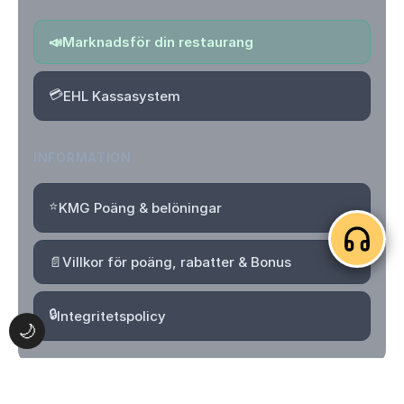
📣
Marknadsför din restaurang
💳
EHL Kassasystem
INFORMATION
⭐
KMG Poäng & belöningar
📄
Villkor för poäng, rabatter & Bonus
🔒
Integritetspolicy
🌙