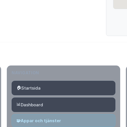
NAVIGATION
🏠
Startsida
📊
Dashboard
🧩
Appar och tjänster