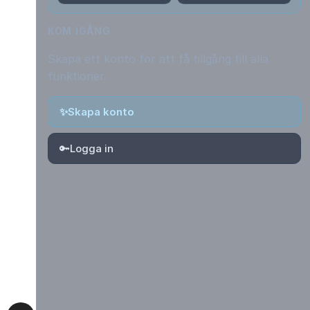
KOM IGÅNG
Skapa ett konto för att få tillgång till alla
funktioner.
✨
Skapa konto
🔑
Logga in