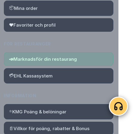
📦
Mina order
❤️
Favoriter och profil
FÖR RESTAURANGER
📣
Marknadsför din restaurang
💳
EHL Kassasystem
INFORMATION
⭐
KMG Poäng & belöningar
📄
Villkor för poäng, rabatter & Bonus