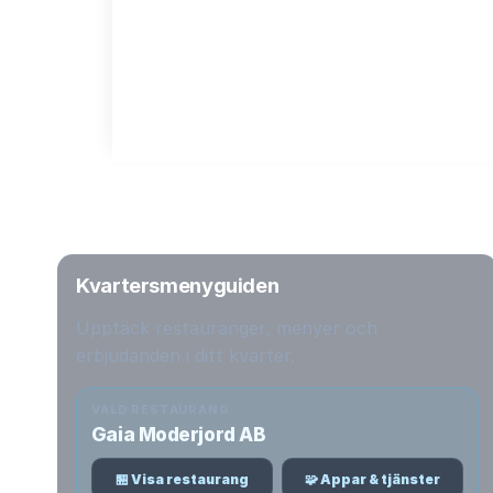
Kvartersmenyguiden
Upptäck restauranger, menyer och
erbjudanden i ditt kvarter.
VALD RESTAURANG
Gaia Moderjord AB
🏪 Visa restaurang
🧩 Appar & tjänster