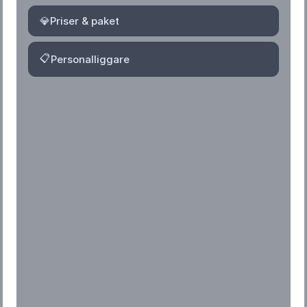
💎
Priser & paket
📋
Personalliggare