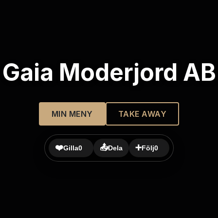
Gaia Moderjord AB
MIN MENY
TAKE AWAY
❤️
📤
➕
Gilla
0
Dela
Följ
0