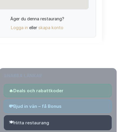
Äger du denna restaurang?
Logga in
eller
skapa konto
SNABBA LÄNKAR
🔥
Deals och rabattkoder
💸
Bjud in vän – få Bonus
🍽️
Hitta restaurang