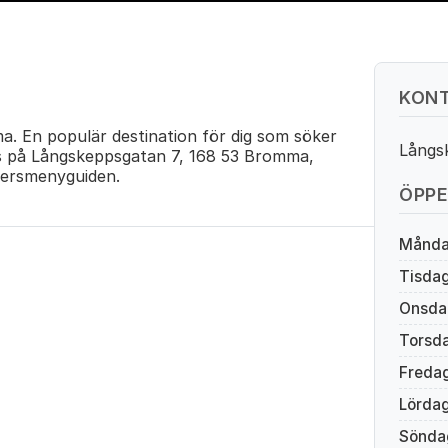
KONT
a. En populär destination för dig som söker
Långs
oss på Långskeppsgatan 7, 168 53 Bromma,
ersmenyguiden.
ÖPPE
Månd
Tisda
Onsda
Torsd
Freda
Lörda
Sönda