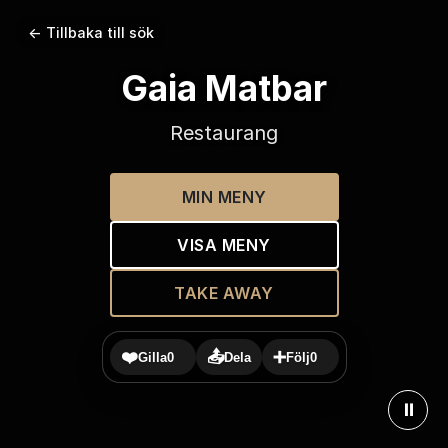
← Tillbaka till sök
Gaia Matbar
Restaurang
MIN MENY
VISA MENY
TAKE AWAY
❤️
📤
➕
Gilla
0
Dela
Följ
0
⏸