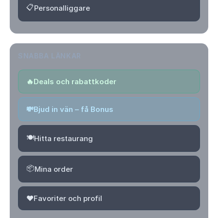
📋
Personalliggare
SNABBA LÄNKAR
🔥
Deals och rabattkoder
💸
Bjud in vän – få Bonus
🍽️
Hitta restaurang
📦
Mina order
❤️
Favoriter och profil