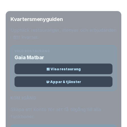
Kvartersmenyguiden
Upptäck restauranger, menyer och erbjudanden
i ditt kvarter.
VALD RESTAURANG
Gaia Matbar
🏪 Visa restaurang
🧩 Appar & tjänster
KOM IGÅNG
Skapa ett konto för att få tillgång till alla
funktioner.