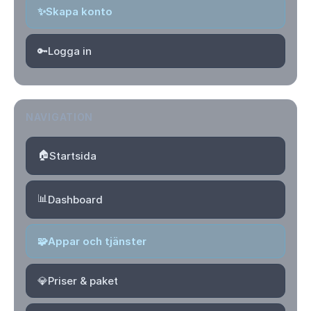
✨
Skapa konto
🔑
Logga in
NAVIGATION
🏠
Startsida
📊
Dashboard
🧩
Appar och tjänster
💎
Priser & paket