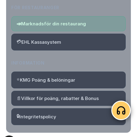
FÖR RESTAURANGER
📣
Marknadsför din restaurang
💳
EHL Kassasystem
INFORMATION
⭐
KMG Poäng & belöningar
📄
Villkor för poäng, rabatter & Bonus
🔒
Integritetspolicy