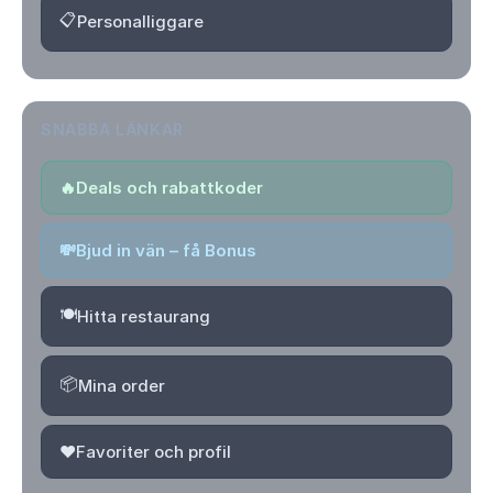
📋
Personalliggare
SNABBA LÄNKAR
🔥
Deals och rabattkoder
💸
Bjud in vän – få Bonus
🍽️
Hitta restaurang
📦
Mina order
❤️
Favoriter och profil