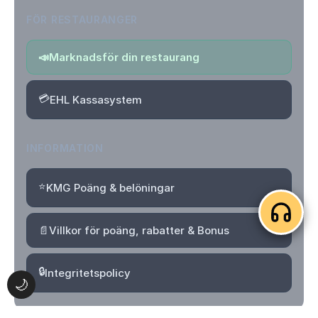
FÖR RESTAURANGER
📣
Marknadsför din restaurang
💳
EHL Kassasystem
INFORMATION
⭐
KMG Poäng & belöningar
📄
Villkor för poäng, rabatter & Bonus
🔒
Integritetspolicy
🌙