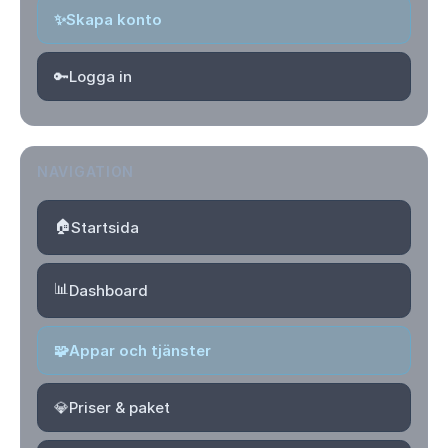
✨
Skapa konto
🔑
Logga in
NAVIGATION
🏠
Startsida
📊
Dashboard
🧩
Appar och tjänster
💎
Priser & paket