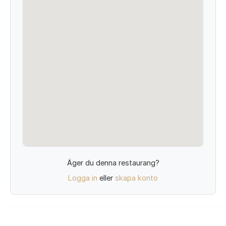
Äger du denna restaurang?
Logga in
eller
skapa konto