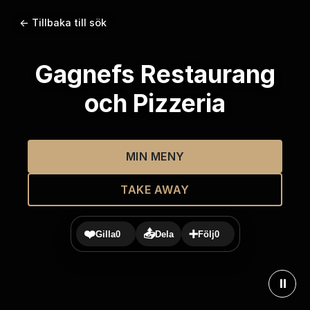
← Tillbaka till sök
Gagnefs Restaurang
och Pizzeria
MIN MENY
TAKE AWAY
❤️
📤
➕
Gilla
0
Dela
Följ
0
⏸