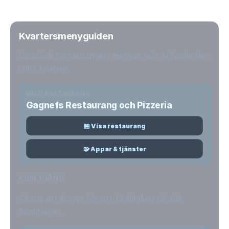
Kvartersmenyguiden
Upptäck restauranger, menyer och erbjudanden
i ditt kvarter.
VALD RESTAURANG
Gagnefs Restaurang och Pizzeria
🏪 Visa restaurang
🧩 Appar & tjänster
KOM IGÅNG
Skapa ett konto för att få tillgång till alla
funktioner.