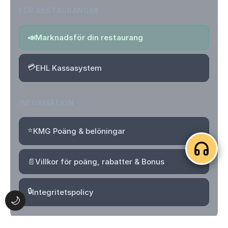
FÖR RESTAURANGER
📣
Marknadsför din restaurang
💳
EHL Kassasystem
INFORMATION
⭐
KMG Poäng & belöningar
📄
Villkor för poäng, rabatter & Bonus
🔒
Integritetspolicy
🌙