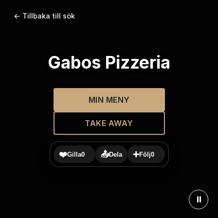
← Tillbaka till sök
Gabos Pizzeria
MIN MENY
TAKE AWAY
❤️
📤
➕
Gilla
0
Dela
Följ
0
⏸