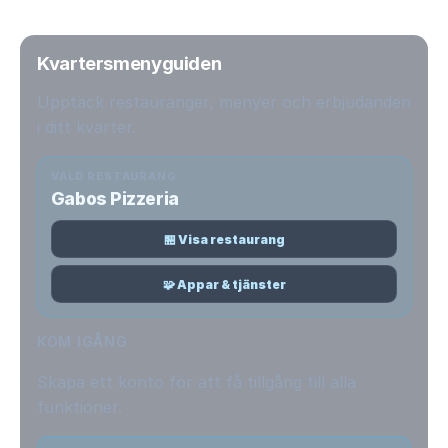
Kvartersmenyguiden
Upptäck restauranger, menyer och erbjudanden
i ditt kvarter.
VALD RESTAURANG
Gabos Pizzeria
🏪 Visa restaurang
🧩 Appar & tjänster
KOM IGÅNG
Skapa ett konto för att få tillgång till alla
funktioner.