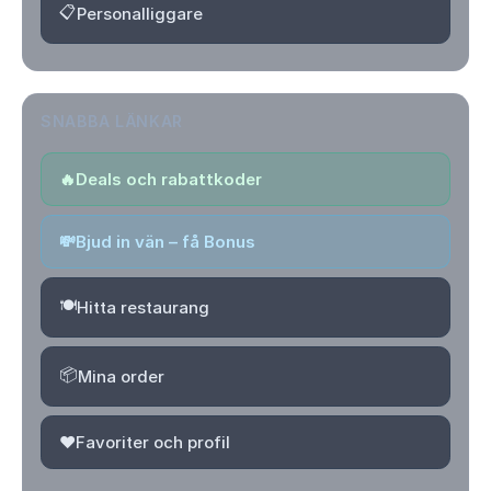
📋
Personalliggare
SNABBA LÄNKAR
🔥
Deals och rabattkoder
💸
Bjud in vän – få Bonus
🍽️
Hitta restaurang
📦
Mina order
❤️
Favoriter och profil