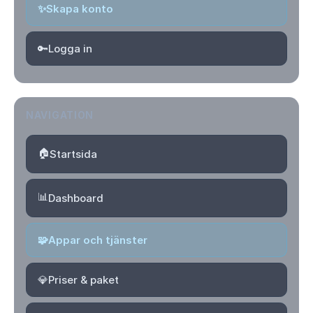
✨
Skapa konto
🔑
Logga in
NAVIGATION
🏠
Startsida
📊
Dashboard
🧩
Appar och tjänster
💎
Priser & paket