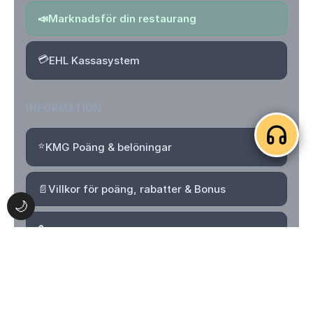
📣
Marknadsför din restaurang
💳
EHL Kassasystem
INFORMATION
⭐
KMG Poäng & belöningar
📄
Villkor för poäng, rabatter & Bonus
🌙
🔒
Integritetspolicy