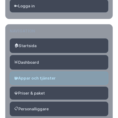
🔑
Logga in
NAVIGATION
🏠
Startsida
📊
Dashboard
🧩
Appar och tjänster
💎
Priser & paket
📋
Personalliggare