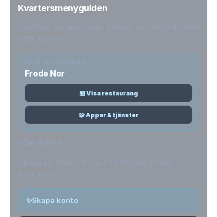
Kvartersmenyguiden
Upptäck restauranger, menyer och erbjudanden
i ditt kvarter.
VALD RESTAURANG
Frode Nor
🏪 Visa restaurang
🧩 Appar & tjänster
KOM IGÅNG
Skapa ett konto för att få tillgång till alla
funktioner.
✨
Skapa konto