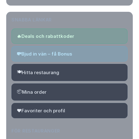
SNABBA LÄNKAR
🔥
Deals och rabattkoder
💸
Bjud in vän – få Bonus
🍽️
Hitta restaurang
📦
Mina order
❤️
Favoriter och profil
FÖR RESTAURANGER