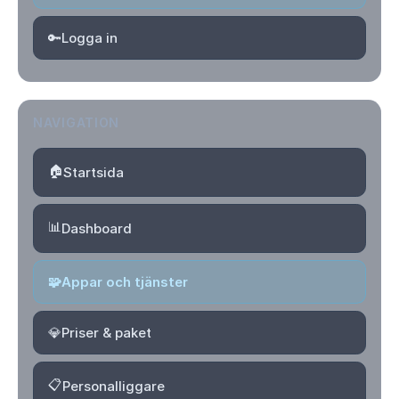
🔑
Logga in
NAVIGATION
🏠
Startsida
📊
Dashboard
🧩
Appar och tjänster
💎
Priser & paket
📋
Personalliggare