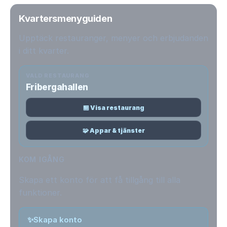
Kvartersmenyguiden
Upptäck restauranger, menyer och erbjudanden
i ditt kvarter.
VALD RESTAURANG
Fribergahallen
🏪 Visa restaurang
🧩 Appar & tjänster
KOM IGÅNG
Skapa ett konto för att få tillgång till alla
funktioner.
✨
Skapa konto