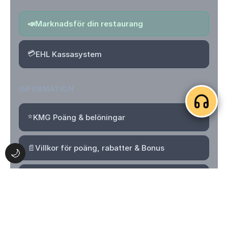
📣
Marknadsför din restaurang
💳
EHL Kassasystem
INFORMATION
⭐
KMG Poäng & belöningar
📄
Villkor för poäng, rabatter & Bonus
🌙
🔒
Integritetspolicy