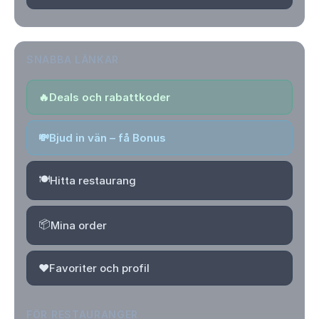
SNABBA LÄNKAR
🔥
Deals och rabattkoder
💸
Bjud in vän – få Bonus
🍽️
Hitta restaurang
📦
Mina order
❤️
Favoriter och profil
FÖR RESTAURANGER