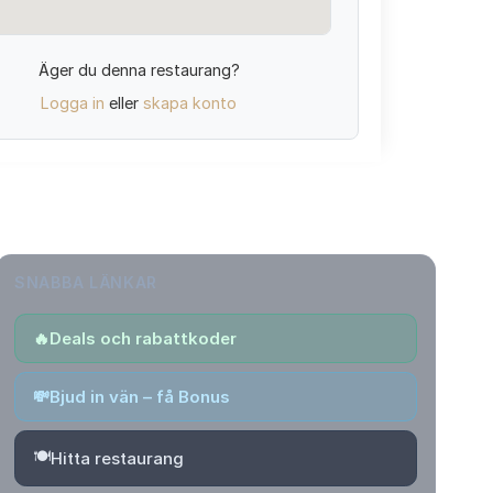
Äger du denna restaurang?
Logga in
eller
skapa konto
SNABBA LÄNKAR
🔥
Deals och rabattkoder
💸
Bjud in vän – få Bonus
🍽️
Hitta restaurang