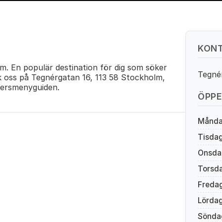
KONT
m. En populär destination för dig som söker
Tegné
k oss på Tegnérgatan 16, 113 58 Stockholm,
ersmenyguiden.
ÖPPE
Månd
Tisda
Onsda
Torsd
Freda
Lörda
Sönda