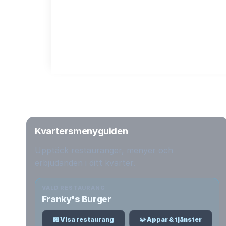
Kvartersmenyguiden
Upptäck restauranger, menyer och
erbjudanden i ditt kvarter.
VALD RESTAURANG
Franky's Burger
🏪 Visa restaurang
🧩 Appar & tjänster