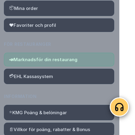
📦
Mina order
❤️
Favoriter och profil
FÖR RESTAURANGER
📣
Marknadsför din restaurang
💳
EHL Kassasystem
INFORMATION
⭐
KMG Poäng & belöningar
📄
Villkor för poäng, rabatter & Bonus