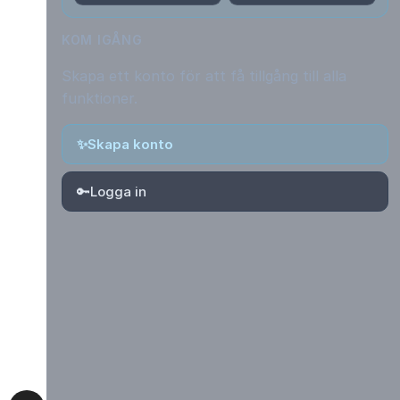
KOM IGÅNG
Skapa ett konto för att få tillgång till alla
funktioner.
✨
Skapa konto
🔑
Logga in