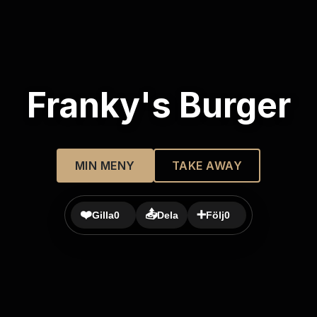
Franky's Burger
MIN MENY
TAKE AWAY
❤️
📤
➕
Gilla
0
Dela
Följ
0