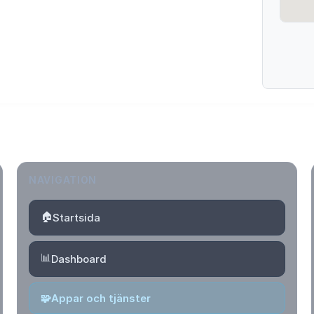
NAVIGATION
🏠
Startsida
📊
Dashboard
🧩
Appar och tjänster