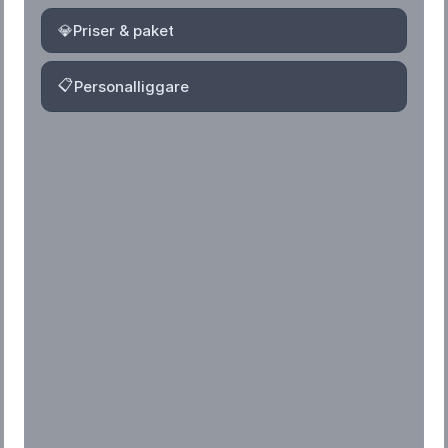
💎
Priser & paket
📋
Personalliggare