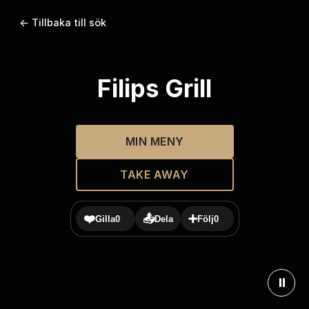
← Tillbaka till sök
Filips Grill
MIN MENY
TAKE AWAY
❤️
📤
➕
Gilla
0
Dela
Följ
0
⏸