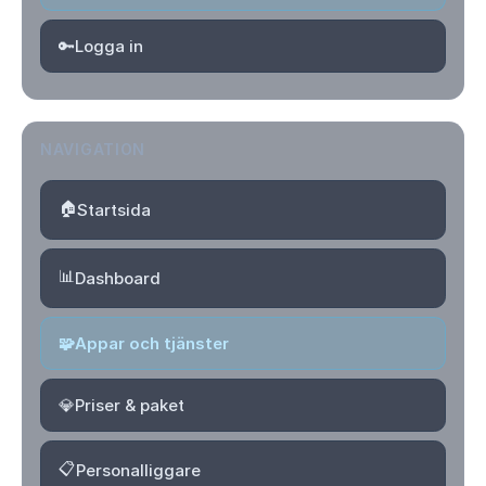
🔑
Logga in
NAVIGATION
🏠
Startsida
📊
Dashboard
🧩
Appar och tjänster
💎
Priser & paket
📋
Personalliggare