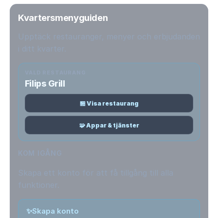
Kvartersmenyguiden
Upptäck restauranger, menyer och erbjudanden
i ditt kvarter.
VALD RESTAURANG
Filips Grill
🏪 Visa restaurang
🧩 Appar & tjänster
KOM IGÅNG
Skapa ett konto för att få tillgång till alla
funktioner.
✨
Skapa konto