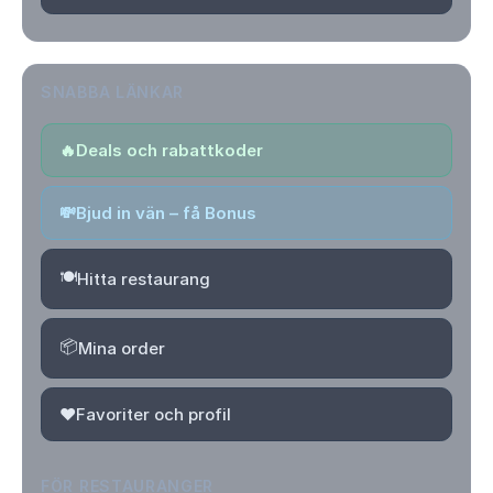
SNABBA LÄNKAR
🔥
Deals och rabattkoder
💸
Bjud in vän – få Bonus
🍽️
Hitta restaurang
📦
Mina order
❤️
Favoriter och profil
FÖR RESTAURANGER