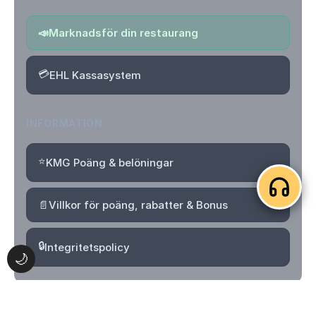
📣
Marknadsför din restaurang
💳
EHL Kassasystem
INFORMATION
⭐
KMG Poäng & belöningar
📄
Villkor för poäng, rabatter & Bonus
🔒
Integritetspolicy
🌙