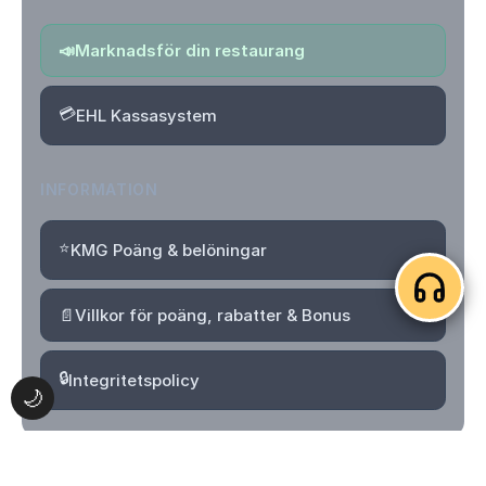
📣
Marknadsför din restaurang
💳
EHL Kassasystem
INFORMATION
⭐
KMG Poäng & belöningar
📄
Villkor för poäng, rabatter & Bonus
🔒
Integritetspolicy
🌙