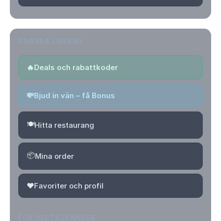
SNABBA LÄNKAR
🔥
Deals och rabattkoder
💸
Bjud in vän – få Bonus
🍽️
Hitta restaurang
📦
Mina order
❤️
Favoriter och profil
FÖR RESTAURANGER