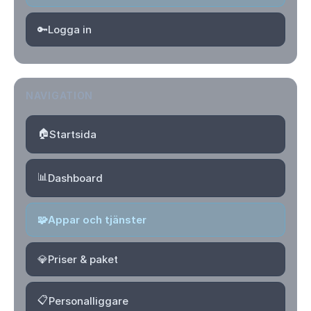
🔑
Logga in
NAVIGATION
🏠
Startsida
📊
Dashboard
🧩
Appar och tjänster
💎
Priser & paket
📋
Personalliggare