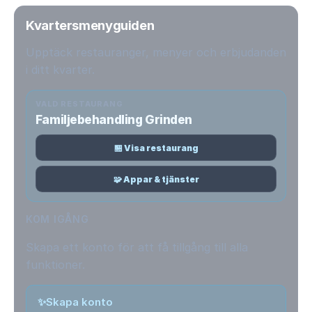
Kvartersmenyguiden
Upptäck restauranger, menyer och erbjudanden
i ditt kvarter.
VALD RESTAURANG
Familjebehandling Grinden
🏪 Visa restaurang
🧩 Appar & tjänster
KOM IGÅNG
Skapa ett konto för att få tillgång till alla
funktioner.
✨
Skapa konto