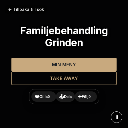
← Tillbaka till sök
Familjebehandling
Grinden
MIN MENY
TAKE AWAY
❤️
📤
➕
Gilla
0
Dela
Följ
0
⏸