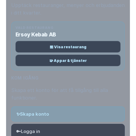
Upptäck restauranger, menyer och erbjudanden
i ditt kvarter.
VALD RESTAURANG
Ersoy Kebab AB
🏪 Visa restaurang
🧩 Appar & tjänster
KOM IGÅNG
Skapa ett konto för att få tillgång till alla
funktioner.
✨
Skapa konto
🔑
Logga in