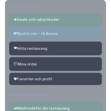
SNABBA LÄNKAR
🔥
Deals och rabattkoder
💸
Bjud in vän – få Bonus
🍽️
Hitta restaurang
📦
Mina order
❤️
Favoriter och profil
FÖR RESTAURANGER
📣
Marknadsför din restaurang