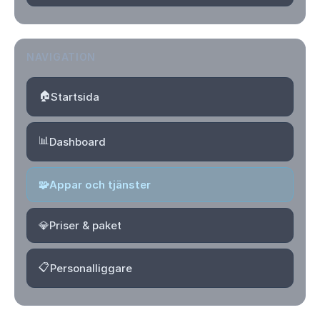
NAVIGATION
🏠
Startsida
📊
Dashboard
🧩
Appar och tjänster
💎
Priser & paket
📋
Personalliggare