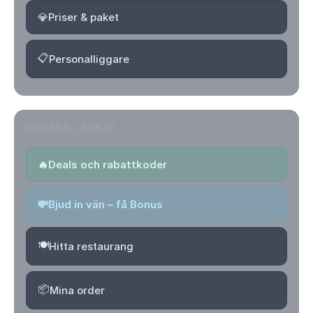
💎
Priser & paket
📋
Personalliggare
SNABBA LÄNKAR
🔥
Deals och rabattkoder
💸
Bjud in vän – få Bonus
🍽️
Hitta restaurang
📦
Mina order