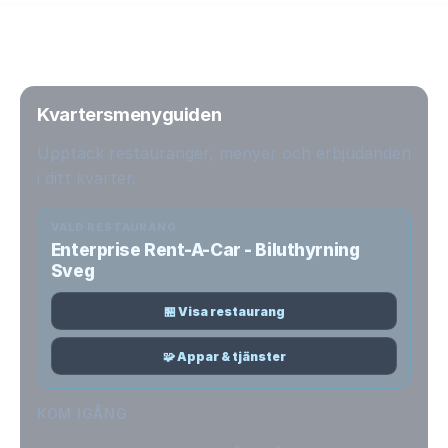
Kvartersmenyguiden
Upptäck restauranger, menyer och erbjudanden
i ditt kvarter.
VALD RESTAURANG
Enterprise Rent-A-Car - Biluthyrning
Sveg
🏪 Visa restaurang
🧩 Appar & tjänster
KOM IGÅNG