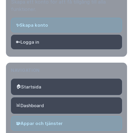
Skapa ett konto för att få tillgång till alla
funktioner.
✨
Skapa konto
🔑
Logga in
NAVIGATION
🏠
Startsida
📊
Dashboard
🧩
Appar och tjänster