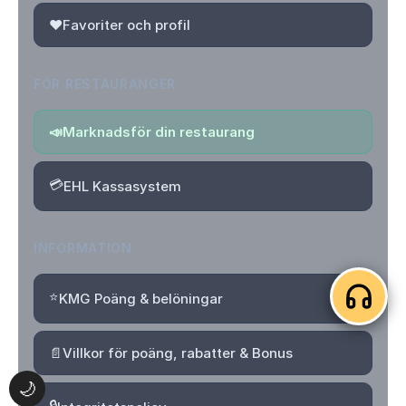
❤️
Favoriter och profil
FÖR RESTAURANGER
📣
Marknadsför din restaurang
💳
EHL Kassasystem
INFORMATION
⭐
KMG Poäng & belöningar
📄
Villkor för poäng, rabatter & Bonus
🌙
🔒