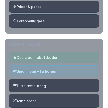
💎
Priser & paket
📋
Personalliggare
SNABBA LÄNKAR
🔥
Deals och rabattkoder
💸
Bjud in vän – få Bonus
🍽️
Hitta restaurang
📦
Mina order