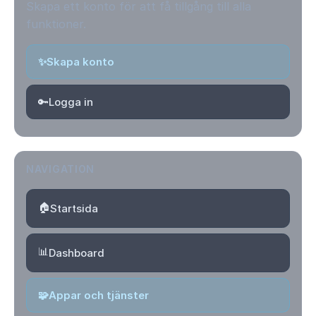
Skapa ett konto för att få tillgång till alla
funktioner.
✨
Skapa konto
🔑
Logga in
NAVIGATION
🏠
Startsida
📊
Dashboard
🧩
Appar och tjänster