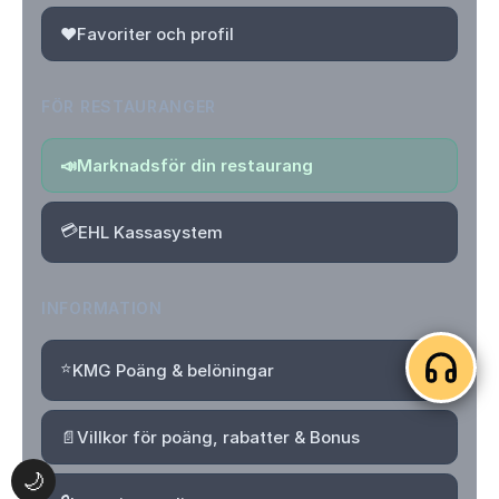
❤️
Favoriter och profil
FÖR RESTAURANGER
📣
Marknadsför din restaurang
💳
EHL Kassasystem
INFORMATION
⭐
KMG Poäng & belöningar
📄
Villkor för poäng, rabatter & Bonus
🌙