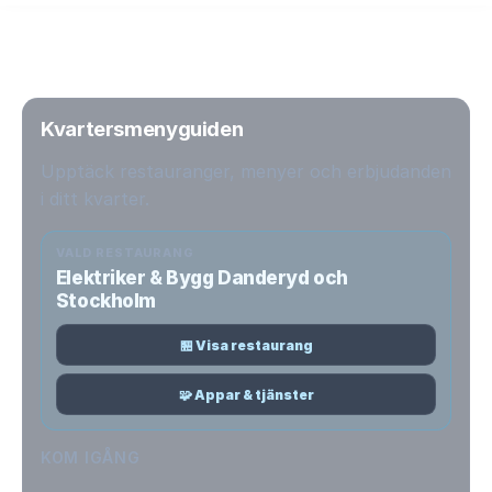
Kvartersmenyguiden
Upptäck restauranger, menyer och erbjudanden
i ditt kvarter.
VALD RESTAURANG
Elektriker & Bygg Danderyd och
Stockholm
🏪 Visa restaurang
🧩 Appar & tjänster
KOM IGÅNG