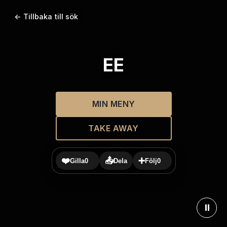
← Tillbaka till sök
EE
MIN MENY
TAKE AWAY
❤️
📤
➕
Gilla
0
Dela
Följ
0
⏸