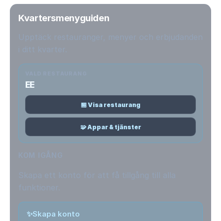
Kvartersmenyguiden
Upptäck restauranger, menyer och erbjudanden
i ditt kvarter.
VALD RESTAURANG
EE
🏪 Visa restaurang
🧩 Appar & tjänster
KOM IGÅNG
Skapa ett konto för att få tillgång till alla
funktioner.
✨
Skapa konto