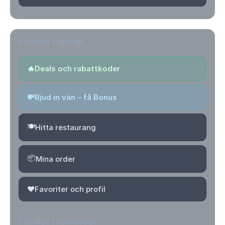
SNABBA LÄNKAR
🔥
Deals och rabattkoder
💸
Bjud in vän – få Bonus
🍽️
Hitta restaurang
📦
Mina order
❤️
Favoriter och profil
FÖR RESTAURANGER