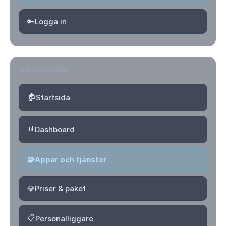
🔑
Logga in
NAVIGATION
🏠
Startsida
📊
Dashboard
🧩
Appar och tjänster
💎
Priser & paket
📋
Personalliggare