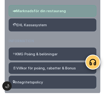
📣
Marknadsför din restaurang
💳
EHL Kassasystem
INFORMATION
⭐
KMG Poäng & belöningar
📄
Villkor för poäng, rabatter & Bonus
🔒
Integritetspolicy
🌙