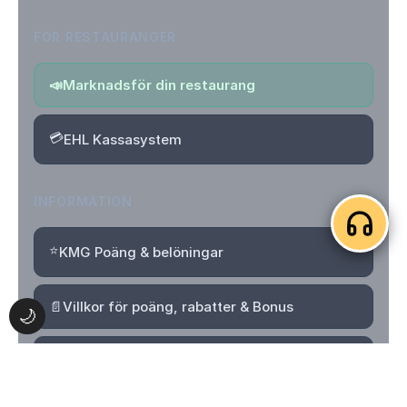
FÖR RESTAURANGER
📣
Marknadsför din restaurang
💳
EHL Kassasystem
INFORMATION
⭐
KMG Poäng & belöningar
📄
Villkor för poäng, rabatter & Bonus
🌙
🔒
Integritetspolicy