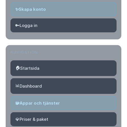
✨
Skapa konto
🔑
Logga in
NAVIGATION
🏠
Startsida
📊
Dashboard
🧩
Appar och tjänster
💎
Priser & paket