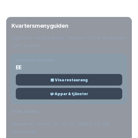
Kvartersmenyguiden
Upptäck restauranger, menyer och erbjudanden
i ditt kvarter.
VALD RESTAURANG
EE
🏪 Visa restaurang
🧩 Appar & tjänster
KOM IGÅNG
Skapa ett konto för att få tillgång till alla
funktioner.