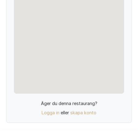
Äger du denna restaurang?
Logga in
eller
skapa konto