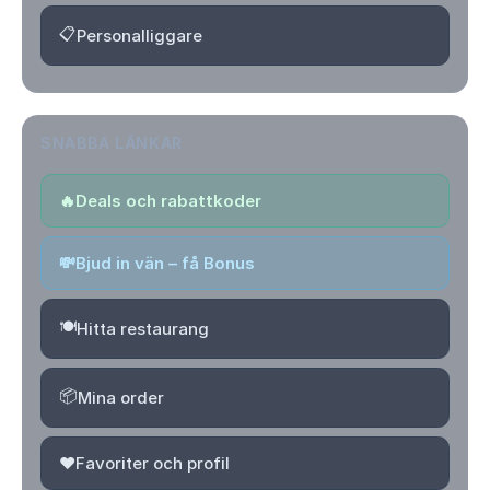
📋
Personalliggare
SNABBA LÄNKAR
🔥
Deals och rabattkoder
💸
Bjud in vän – få Bonus
🍽️
Hitta restaurang
📦
Mina order
❤️
Favoriter och profil