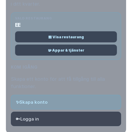
i ditt kvarter.
VALD RESTAURANG
EE
🏪 Visa restaurang
🧩 Appar & tjänster
KOM IGÅNG
Skapa ett konto för att få tillgång till alla
funktioner.
✨
Skapa konto
🔑
Logga in