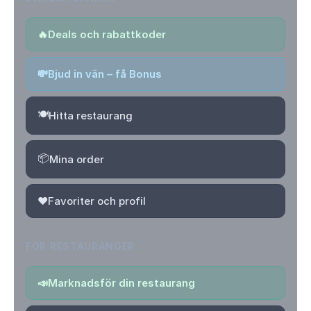
🔥
Deals och rabattkoder
💸
Bjud in vän – få Bonus
🍽️
Hitta restaurang
📦
Mina order
❤️
Favoriter och profil
FÖR RESTAURANGER
📣
Marknadsför din restaurang