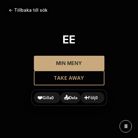
← Tillbaka till sök
EE
MIN MENY
TAKE AWAY
❤️
📤
➕
Gilla
0
Dela
Följ
0
⏸