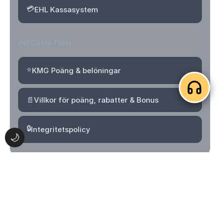
💳
EHL Kassasystem
INFORMATION
⭐
KMG Poäng & belöningar
📄
Villkor för poäng, rabatter & Bonus
🔒
Integritetspolicy
🌙
© 2026 Kvartersmenyguiden. Alla rättigheter förbehållna.
Logga in
Skapa konto