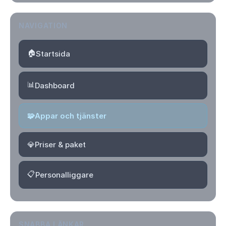
NAVIGATION
🏠
Startsida
📊
Dashboard
🧩
Appar och tjänster
💎
Priser & paket
📋
Personalliggare
SNABBA LÄNKAR