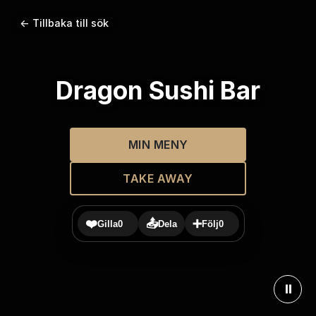
← Tillbaka till sök
Dragon Sushi Bar
MIN MENY
TAKE AWAY
❤️
📤
➕
Gilla
0
Dela
Följ
0
⏸