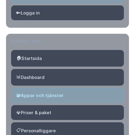
🔑
Logga in
NAVIGATION
🏠
Startsida
📊
Dashboard
🧩
Appar och tjänster
💎
Priser & paket
📋
Personalliggare