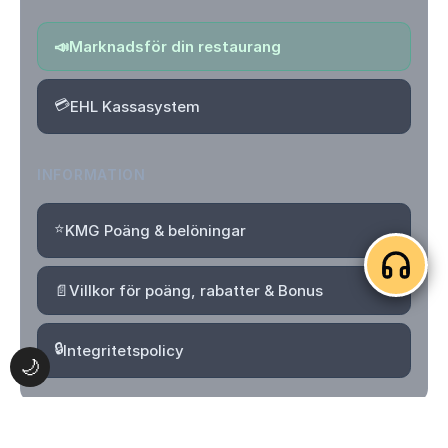
📣
Marknadsför din restaurang
💳
EHL Kassasystem
INFORMATION
⭐
KMG Poäng & belöningar
📄
Villkor för poäng, rabatter & Bonus
🔒
Integritetspolicy
🌙