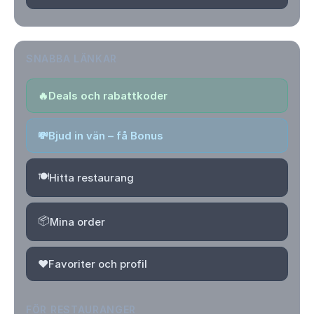
SNABBA LÄNKAR
🔥
Deals och rabattkoder
💸
Bjud in vän – få Bonus
🍽️
Hitta restaurang
📦
Mina order
❤️
Favoriter och profil
FÖR RESTAURANGER