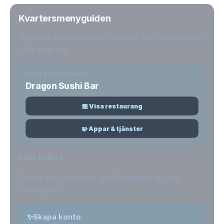
Kvartersmenyguiden
Upptäck restauranger, menyer och erbjudanden
i ditt kvarter.
VALD RESTAURANG
Dragon Sushi Bar
🏪 Visa restaurang
🧩 Appar & tjänster
KOM IGÅNG
Skapa ett konto för att få tillgång till alla
funktioner.
✨
Skapa konto