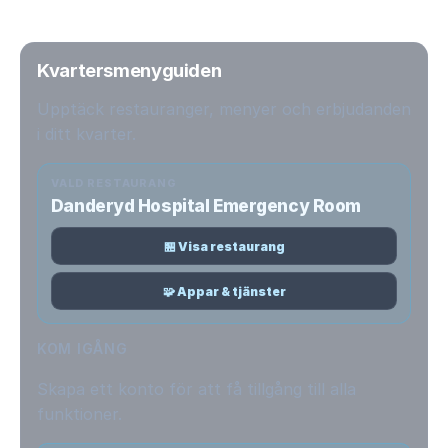
Kvartersmenyguiden
Upptäck restauranger, menyer och erbjudanden
i ditt kvarter.
VALD RESTAURANG
Danderyd Hospital Emergency Room
🏪 Visa restaurang
🧩 Appar & tjänster
KOM IGÅNG
Skapa ett konto för att få tillgång till alla
funktioner.