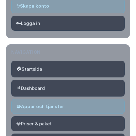
✨
Skapa konto
🔑
Logga in
NAVIGATION
🏠
Startsida
📊
Dashboard
🧩
Appar och tjänster
💎
Priser & paket