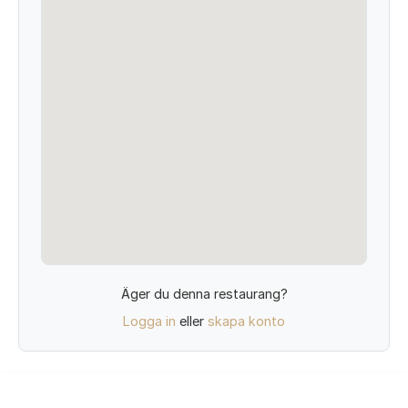
Äger du denna restaurang?
Logga in
eller
skapa konto