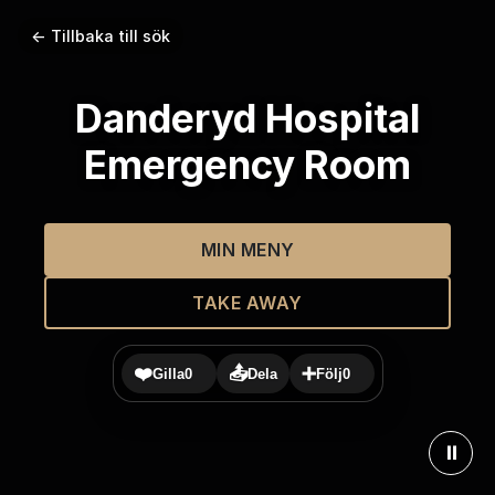
← Tillbaka till sök
Danderyd Hospital
Emergency Room
MIN MENY
TAKE AWAY
❤️
📤
➕
Gilla
0
Dela
Följ
0
⏸