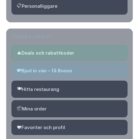
📋
Personalliggare
SNABBA LÄNKAR
🔥
Deals och rabattkoder
💸
Bjud in vän – få Bonus
🍽️
Hitta restaurang
📦
Mina order
❤️
Favoriter och profil