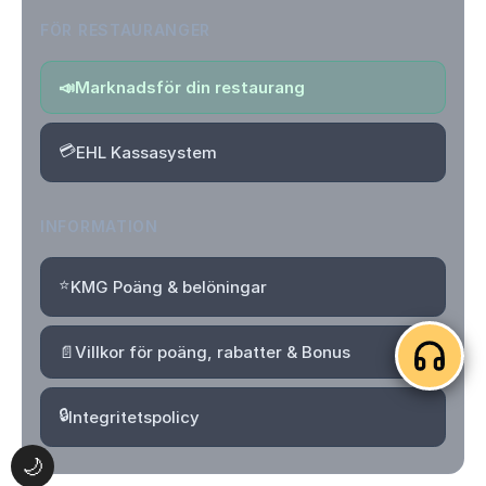
FÖR RESTAURANGER
📣
Marknadsför din restaurang
💳
EHL Kassasystem
INFORMATION
⭐
KMG Poäng & belöningar
📄
Villkor för poäng, rabatter & Bonus
🔒
Integritetspolicy
🌙