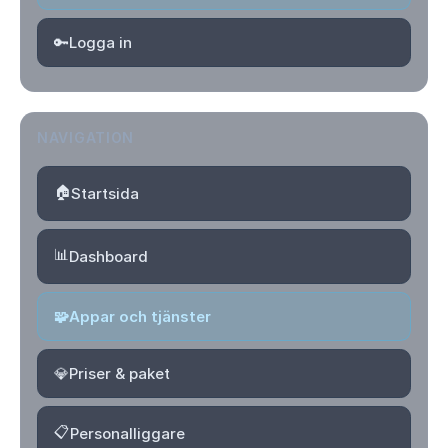
🔑
Logga in
NAVIGATION
🏠
Startsida
📊
Dashboard
🧩
Appar och tjänster
💎
Priser & paket
📋
Personalliggare