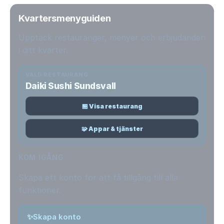
Kvartersmenyguiden
Upptäck restauranger, menyer och erbjudanden
i ditt kvarter.
VALD RESTAURANG
Daiki Sushi Sundsvall
🏪 Visa restaurang
🧩 Appar & tjänster
KOM IGÅNG
Skapa ett konto för att få tillgång till alla
funktioner.
✨
Skapa konto