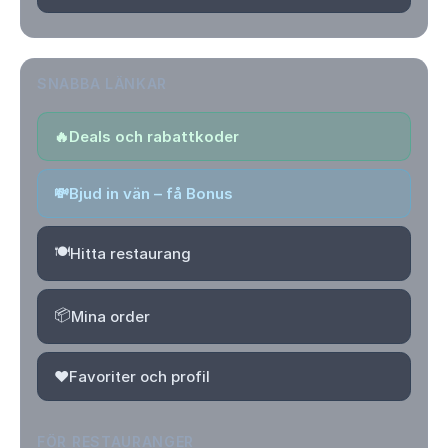
SNABBA LÄNKAR
🔥
Deals och rabattkoder
💸
Bjud in vän – få Bonus
🍽️
Hitta restaurang
📦
Mina order
❤️
Favoriter och profil
FÖR RESTAURANGER