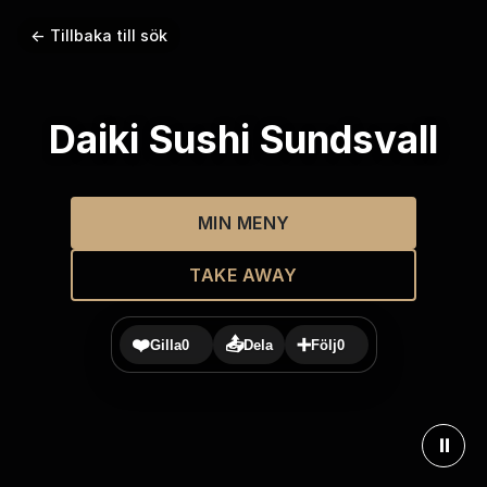
← Tillbaka till sök
Daiki Sushi Sundsvall
MIN MENY
TAKE AWAY
❤️
📤
➕
Gilla
0
Dela
Följ
0
⏸