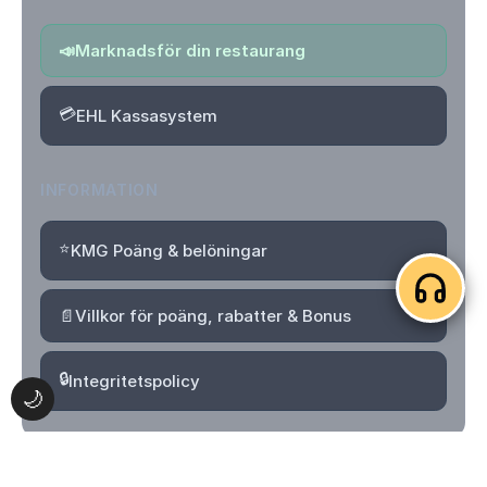
📣
Marknadsför din restaurang
💳
EHL Kassasystem
INFORMATION
⭐
KMG Poäng & belöningar
📄
Villkor för poäng, rabatter & Bonus
🔒
Integritetspolicy
🌙