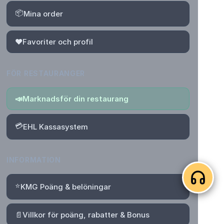
📦
Mina order
❤️
Favoriter och profil
FÖR RESTAURANGER
📣
Marknadsför din restaurang
💳
EHL Kassasystem
INFORMATION
⭐
KMG Poäng & belöningar
📄
Villkor för poäng, rabatter & Bonus