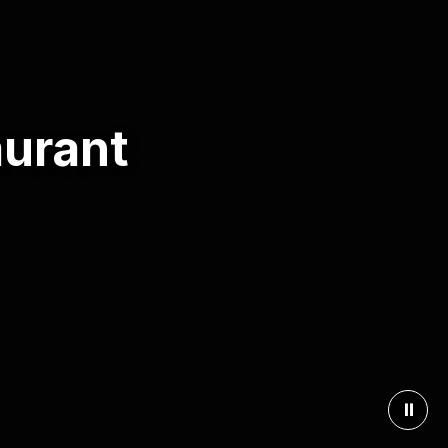
aurant
⏸