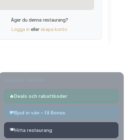
Äger du denna restaurang?
Logga in
eller
skapa konto
SNABBA LÄNKAR
🔥
Deals och rabattkoder
💸
Bjud in vän – få Bonus
🍽️
Hitta restaurang