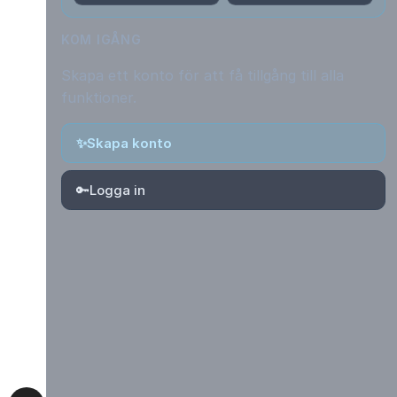
KOM IGÅNG
Skapa ett konto för att få tillgång till alla
funktioner.
✨
Skapa konto
🔑
Logga in