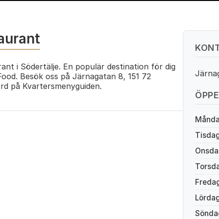
taurant
KONT
ant i Södertälje. En populär destination för dig
Järnag
Food. Besök oss på Järnagatan 8, 151 72
rd på Kvartersmenyguiden.
ÖPPE
Månd
Tisda
Onsda
Torsd
Freda
Lörda
Sönda