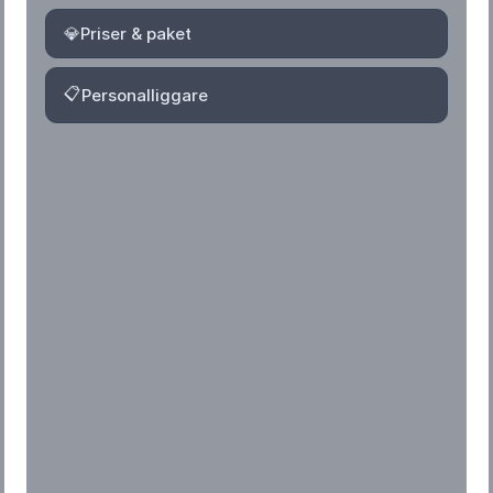
💎
Priser & paket
📋
Personalliggare