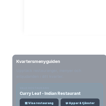
Kvartersmenyguiden
Upptäck restauranger, menyer och
erbjudanden i ditt kvarter.
VALD RESTAURANG
Curry Leaf - Indian Restaurant
🏪 Visa restaurang
🧩 Appar & tjänster