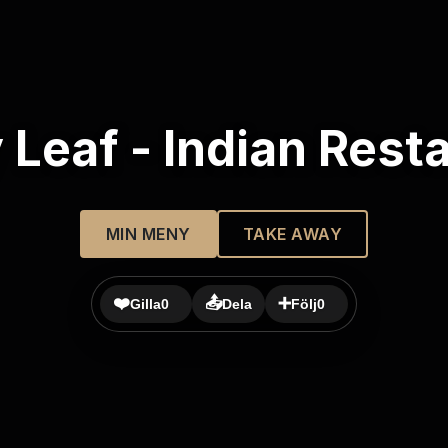
 Leaf - Indian Rest
MIN MENY
TAKE AWAY
❤️
📤
➕
Gilla
0
Dela
Följ
0