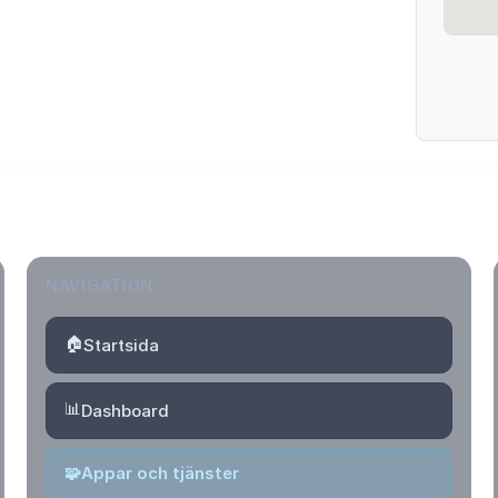
NAVIGATION
🏠
Startsida
📊
Dashboard
🧩
Appar och tjänster