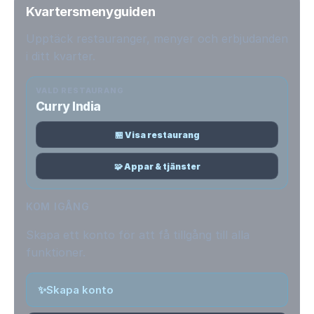
Kvartersmenyguiden
Upptäck restauranger, menyer och erbjudanden
i ditt kvarter.
VALD RESTAURANG
Curry India
🏪 Visa restaurang
🧩 Appar & tjänster
KOM IGÅNG
Skapa ett konto för att få tillgång till alla
funktioner.
✨
Skapa konto