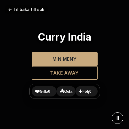
← Tillbaka till sök
Curry India
MIN MENY
TAKE AWAY
❤️
📤
➕
Gilla
0
Dela
Följ
0
⏸