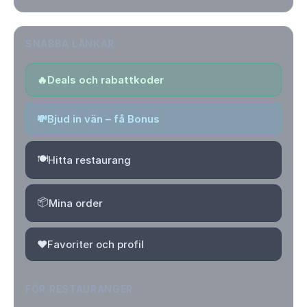
SNABBA LÄNKAR
🔥
Deals och rabattkoder
💸
Bjud in vän – få Bonus
🍽️
Hitta restaurang
📦
Mina order
❤️
Favoriter och profil
FÖR RESTAURANGER