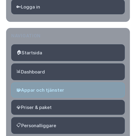
🔑
Logga in
NAVIGATION
🏠
Startsida
📊
Dashboard
🧩
Appar och tjänster
💎
Priser & paket
📋
Personalliggare