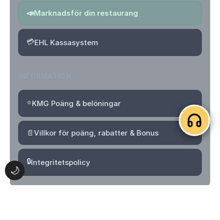
📣
Marknadsför din restaurang
💳
EHL Kassasystem
INFORMATION
⭐
KMG Poäng & belöningar
📄
Villkor för poäng, rabatter & Bonus
🔒
Integritetspolicy
🌙