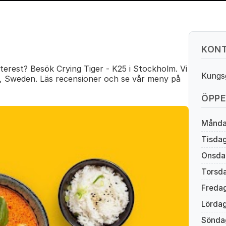
KONT
terest? Besök Crying Tiger - K25 i Stockholm. Vi
Kungs
, Sweden. Läs recensioner och se vår meny på
ÖPPE
Månd
Tisda
Onsda
Torsd
Freda
Lörda
Sönda