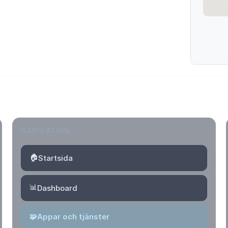
NAVIGATION
🏠
Startsida
📊
Dashboard
🧩
Appar och tjänster