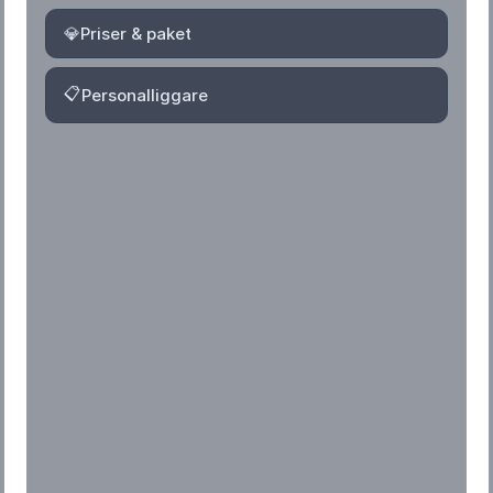
💎
Priser & paket
📋
Personalliggare