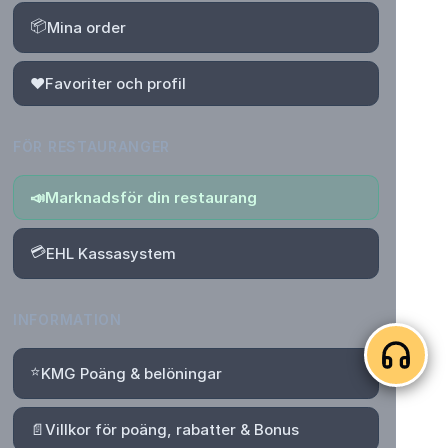
📦
Mina order
❤️
Favoriter och profil
FÖR RESTAURANGER
📣
Marknadsför din restaurang
💳
EHL Kassasystem
INFORMATION
⭐
KMG Poäng & belöningar
📄
Villkor för poäng, rabatter & Bonus