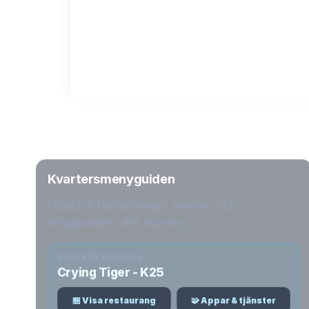
Kvartersmenyguiden
Upptäck restauranger, menyer och
erbjudanden i ditt kvarter.
VALD RESTAURANG
Crying Tiger - K25
🏪 Visa restaurang
🧩 Appar & tjänster