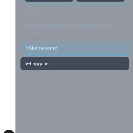
KOM IGÅNG
Skapa ett konto för att få tillgång till alla
funktioner.
✨
Skapa konto
🔑
Logga in