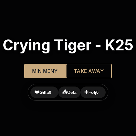
Crying Tiger - K25
MIN MENY
TAKE AWAY
❤️
📤
➕
Gilla
0
Dela
Följ
0