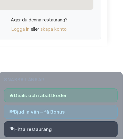
Äger du denna restaurang?
Logga in
eller
skapa konto
SNABBA LÄNKAR
🔥
Deals och rabattkoder
💸
Bjud in vän – få Bonus
🍽️
Hitta restaurang