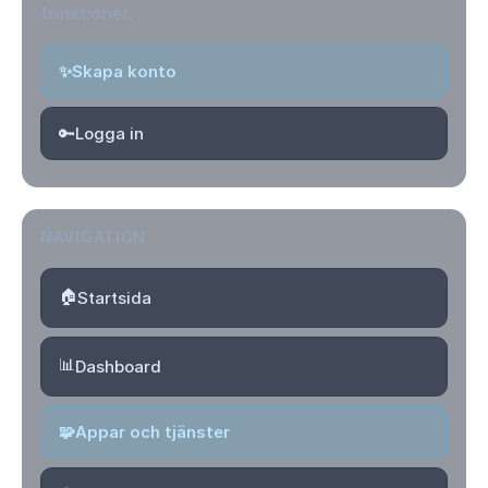
funktioner.
✨
Skapa konto
🔑
Logga in
NAVIGATION
🏠
Startsida
📊
Dashboard
🧩
Appar och tjänster