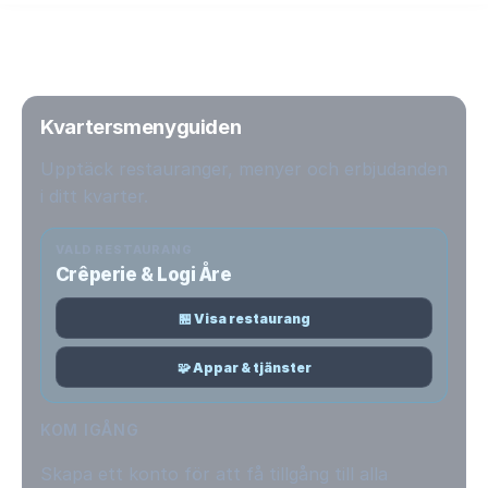
Kvartersmenyguiden
Upptäck restauranger, menyer och erbjudanden
i ditt kvarter.
VALD RESTAURANG
Crêperie & Logi Åre
🏪 Visa restaurang
🧩 Appar & tjänster
KOM IGÅNG
Skapa ett konto för att få tillgång till alla