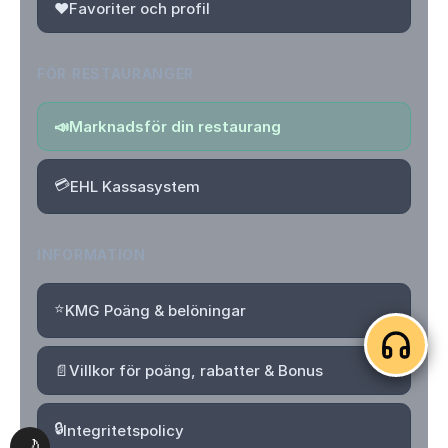
❤️
Favoriter och profil
FÖR RESTAURANGER
📣
Marknadsför din restaurang
💳
EHL Kassasystem
INFORMATION
⭐
KMG Poäng & belöningar
📄
Villkor för poäng, rabatter & Bonus
🔒
Integritetspolicy
🌙