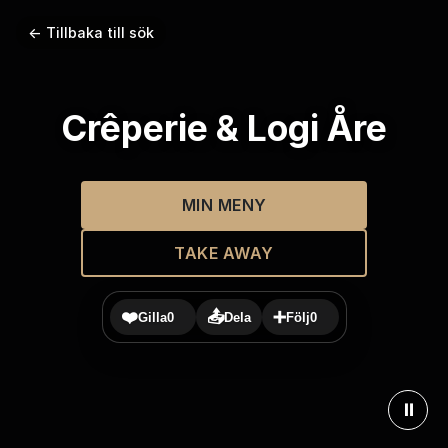
← Tillbaka till sök
Crêperie & Logi Åre
MIN MENY
TAKE AWAY
❤️
📤
➕
Gilla
0
Dela
Följ
0
⏸