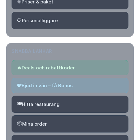
💎
Priser & paket
📋
Personalliggare
SNABBA LÄNKAR
🔥
Deals och rabattkoder
💸
Bjud in vän – få Bonus
🍽️
Hitta restaurang
📦
Mina order