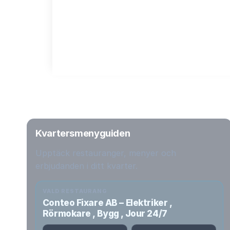
Kvartersmenyguiden
Upptäck restauranger, menyer och
erbjudanden i ditt kvarter.
VALD RESTAURANG
Conteo Fixare AB – Elektriker ,
Rörmokare , Bygg , Jour 24/7