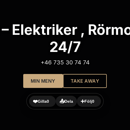
– Elektriker , Rörmo
24/7
+46 735 30 74 74
MIN MENY
TAKE AWAY
❤️
📤
➕
Gilla
0
Dela
Följ
0