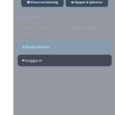
🏪 Visa restaurang
🧩 Appar & tjänster
KOM IGÅNG
Skapa ett konto för att få tillgång till alla
funktioner.
✨
Skapa konto
🔑
Logga in