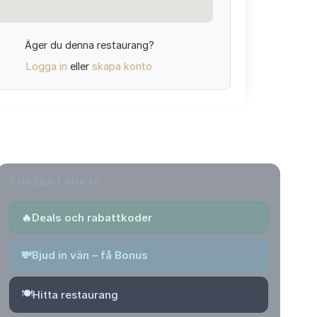
Äger du denna restaurang?
Logga in
eller
skapa konto
SNABBA LÄNKAR
🔥
Deals och rabattkoder
💸
Bjud in vän – få Bonus
🍽️
Hitta restaurang