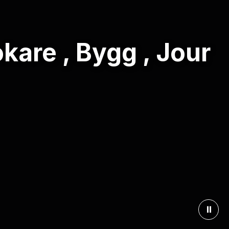
kare , Bygg , Jour
⏸