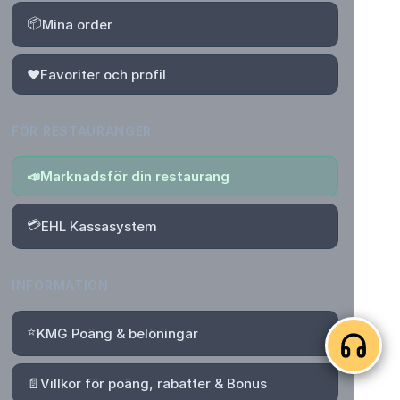
📦
Mina order
❤️
Favoriter och profil
FÖR RESTAURANGER
📣
Marknadsför din restaurang
💳
EHL Kassasystem
INFORMATION
⭐
KMG Poäng & belöningar
📄
Villkor för poäng, rabatter & Bonus