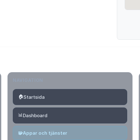
NAVIGATION
🏠
Startsida
📊
Dashboard
🧩
Appar och tjänster