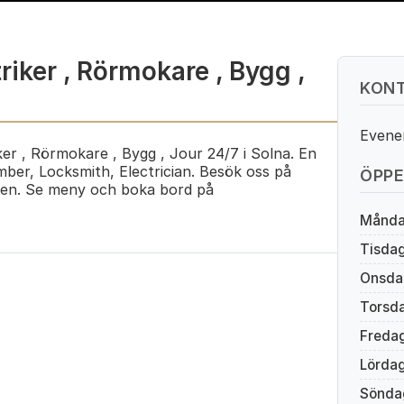
riker , Rörmokare , Bygg ,
KONT
Evene
ker , Rörmokare , Bygg , Jour 24/7 i Solna. En
mber, Locksmith, Electrician. Besök oss på
ÖPPE
en. Se meny och boka bord på
Månd
Tisda
Onsda
Torsd
Freda
Lörda
Sönda