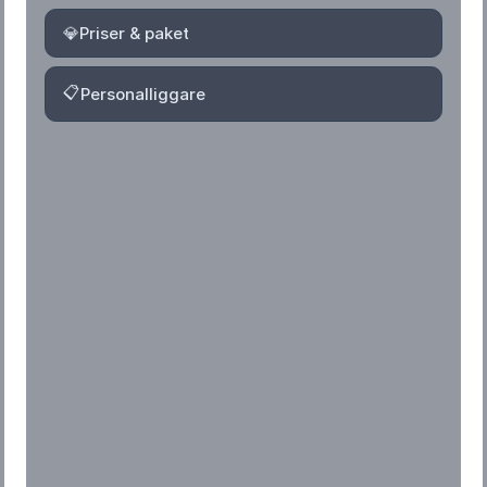
💎
Priser & paket
📋
Personalliggare