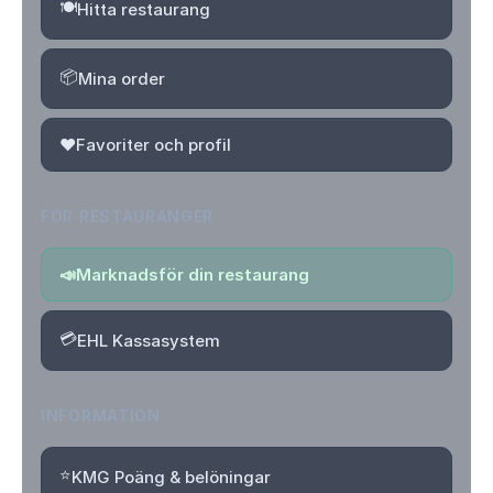
🍽️
Hitta restaurang
📦
Mina order
❤️
Favoriter och profil
FÖR RESTAURANGER
📣
Marknadsför din restaurang
💳
EHL Kassasystem
INFORMATION
⭐
KMG Poäng & belöningar