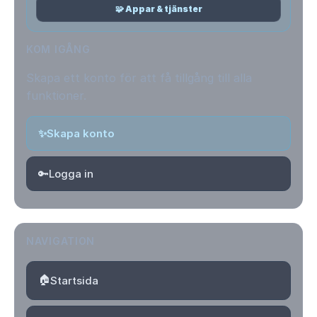
🧩 Appar & tjänster
KOM IGÅNG
Skapa ett konto för att få tillgång till alla
funktioner.
✨
Skapa konto
🔑
Logga in
NAVIGATION
🏠
Startsida