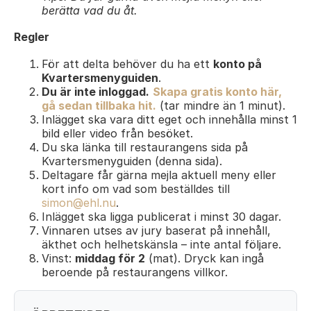
berätta vad du åt.
Regler
För att delta behöver du ha ett
konto på
Kvartersmenyguiden
.
Du är inte inloggad.
Skapa gratis konto här,
gå sedan tillbaka hit.
(tar mindre än 1 minut).
Inlägget ska vara ditt eget och innehålla minst 1
bild eller video från besöket.
Du ska länka till restaurangens sida på
Kvartersmenyguiden (denna sida).
Deltagare får gärna mejla aktuell meny eller
kort info om vad som beställdes till
simon@ehl.nu
.
Inlägget ska ligga publicerat i minst 30 dagar.
Vinnaren utses av jury baserat på innehåll,
äkthet och helhetskänsla – inte antal följare.
Vinst:
middag för 2
(mat). Dryck kan ingå
beroende på restaurangens villkor.