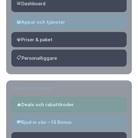
📊
Dashboard
🧩
Appar och tjänster
💎
Priser & paket
📋
Personalliggare
SNABBA LÄNKAR
🔥
Deals och rabattkoder
💸
Bjud in vän – få Bonus