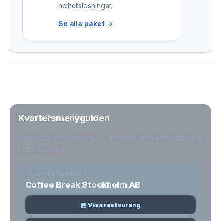
helhetslösningar.
Se alla paket →
Kvartersmenyguiden
Upptäck restauranger, menyer och erbjudanden
i ditt kvarter.
VALD RESTAURANG
Coffee Break Stockholm AB
🏪 Visa restaurang