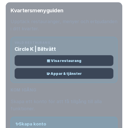
Kvartersmenyguiden
Upptäck restauranger, menyer och erbjudanden
i ditt kvarter.
VALD RESTAURANG
Circle K | Biltvätt
🏪 Visa restaurang
🧩 Appar & tjänster
KOM IGÅNG
Skapa ett konto för att få tillgång till alla
funktioner.
✨
Skapa konto