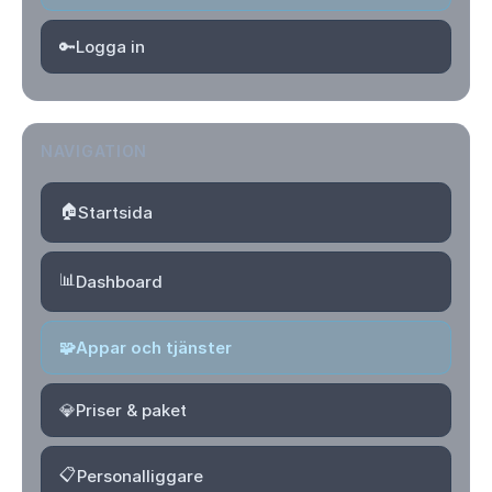
🔑
Logga in
NAVIGATION
🏠
Startsida
📊
Dashboard
🧩
Appar och tjänster
💎
Priser & paket
📋
Personalliggare