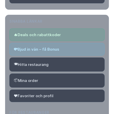
SNABBA LÄNKAR
🔥
Deals och rabattkoder
💸
Bjud in vän – få Bonus
🍽️
Hitta restaurang
📦
Mina order
❤️
Favoriter och profil
FÖR RESTAURANGER