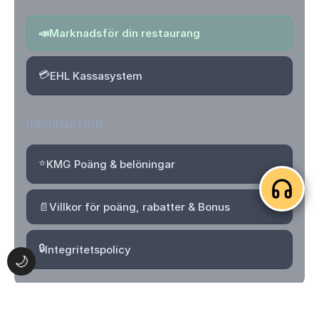
📣
Marknadsför din restaurang
💳
EHL Kassasystem
INFORMATION
⭐
KMG Poäng & belöningar
📄
Villkor för poäng, rabatter & Bonus
🔒
Integritetspolicy
🌙