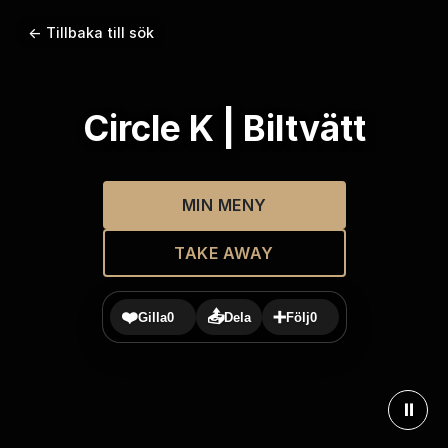
← Tillbaka till sök
Circle K | Biltvätt
MIN MENY
TAKE AWAY
❤️
📤
➕
Gilla
0
Dela
Följ
0
⏸