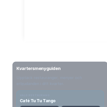
Kvartersmenyguiden
Upptäck restauranger, menyer och
erbjudanden i ditt kvarter.
VALD RESTAURANG
Café Tu Tu Tango