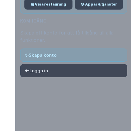
🏪 Visa restaurang
🧩 Appar & tjänster
KOM IGÅNG
Skapa ett konto för att få tillgång till alla
funktioner.
✨
Skapa konto
🔑
Logga in