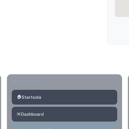
NAVIGATION
🏠
Startsida
📊
Dashboard