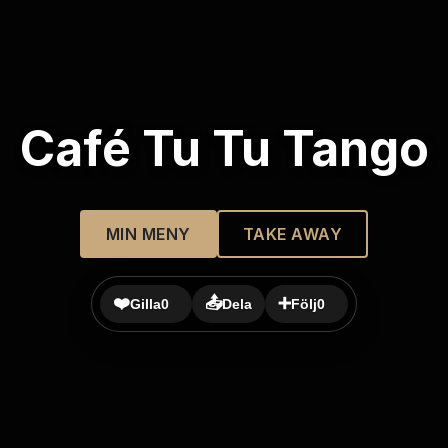
Café Tu Tu Tango
MIN MENY
TAKE AWAY
❤️
📤
➕
Gilla
0
Dela
Följ
0