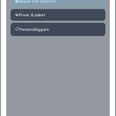
🧩
Appar och tjänster
💎
Priser & paket
📋
Personalliggare