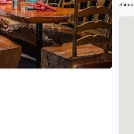
Sönda