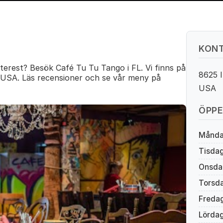
KONT
terest? Besök Café Tu Tu Tango i FL. Vi finns på
8625 I
, USA. Läs recensioner och se vår meny på
USA
ÖPPE
Månd
Tisda
Onsda
Torsd
Freda
Lörda