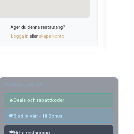
Äger du denna restaurang?
Logga in
eller
skapa konto
SNABBA LÄNKAR
🔥
Deals och rabattkoder
💸
Bjud in vän – få Bonus
🍽️
Hitta restaurang