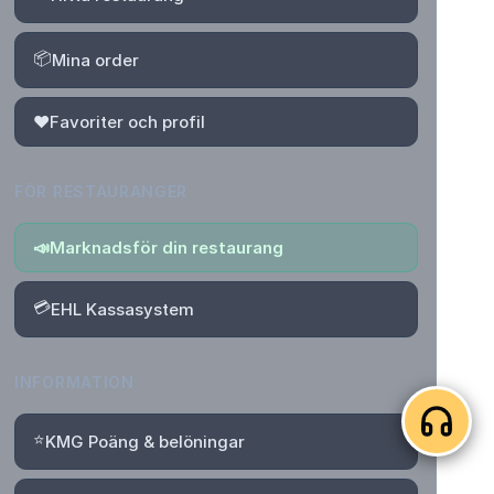
📦
Mina order
❤️
Favoriter och profil
FÖR RESTAURANGER
📣
Marknadsför din restaurang
💳
EHL Kassasystem
INFORMATION
⭐
KMG Poäng & belöningar