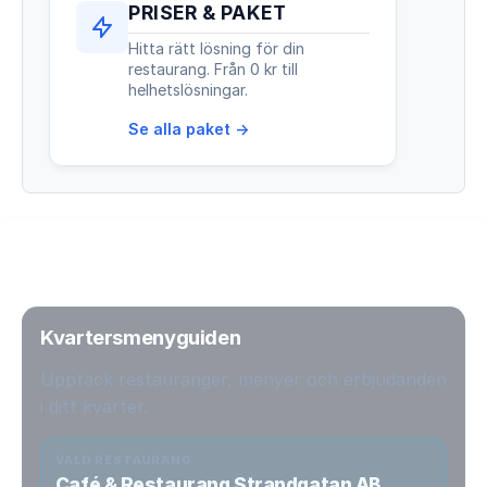
PRISER & PAKET
Hitta rätt lösning för din
restaurang. Från 0 kr till
helhetslösningar.
Se alla paket →
Kvartersmenyguiden
Upptäck restauranger, menyer och erbjudanden
i ditt kvarter.
VALD RESTAURANG
Café & Restaurang Strandgatan AB