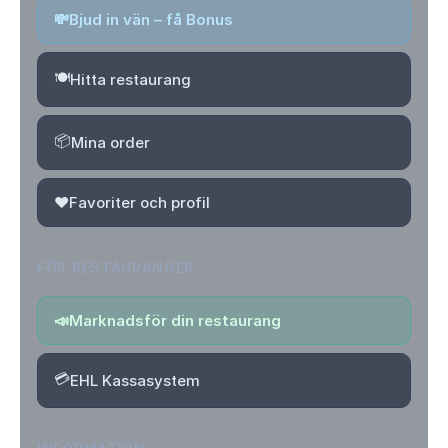
💸
Bjud in vän – få Bonus
🍽️
Hitta restaurang
📦
Mina order
❤️
Favoriter och profil
FÖR RESTAURANGER
📣
Marknadsför din restaurang
💳
EHL Kassasystem