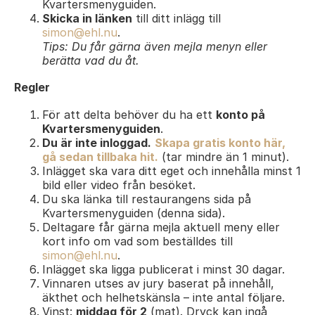
Kvartersmenyguiden.
Skicka in länken
till ditt inlägg till
simon@ehl.nu
.
Tips: Du får gärna även mejla menyn eller
berätta vad du åt.
Regler
För att delta behöver du ha ett
konto på
Kvartersmenyguiden
.
Du är inte inloggad.
Skapa gratis konto här,
gå sedan tillbaka hit.
(tar mindre än 1 minut).
Inlägget ska vara ditt eget och innehålla minst 1
bild eller video från besöket.
Du ska länka till restaurangens sida på
Kvartersmenyguiden (denna sida).
Deltagare får gärna mejla aktuell meny eller
kort info om vad som beställdes till
simon@ehl.nu
.
Inlägget ska ligga publicerat i minst 30 dagar.
Vinnaren utses av jury baserat på innehåll,
äkthet och helhetskänsla – inte antal följare.
Vinst:
middag för 2
(mat). Dryck kan ingå