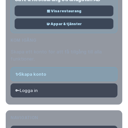
🏪 Visa restaurang
🧩 Appar & tjänster
KOM IGÅNG
Skapa ett konto för att få tillgång till alla
funktioner.
✨
Skapa konto
🔑
Logga in
NAVIGATION