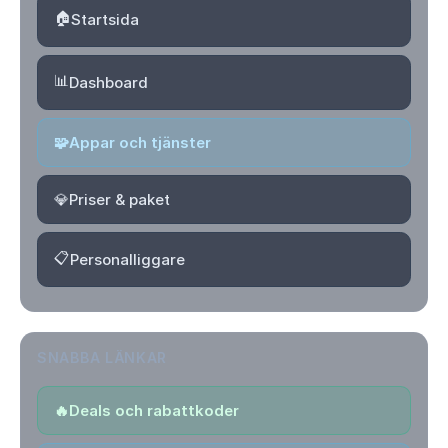
🏠
Startsida
📊
Dashboard
🧩
Appar och tjänster
💎
Priser & paket
📋
Personalliggare
SNABBA LÄNKAR
🔥
Deals och rabattkoder