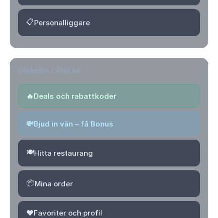
📋
Personalliggare
SNABBA LÄNKAR
🔥
Deals och rabattkoder
💸
Bjud in vän – få Bonus
🍽️
Hitta restaurang
📦
Mina order
❤️
Favoriter och profil