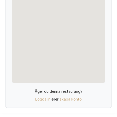
Äger du denna restaurang?
Logga in
eller
skapa konto