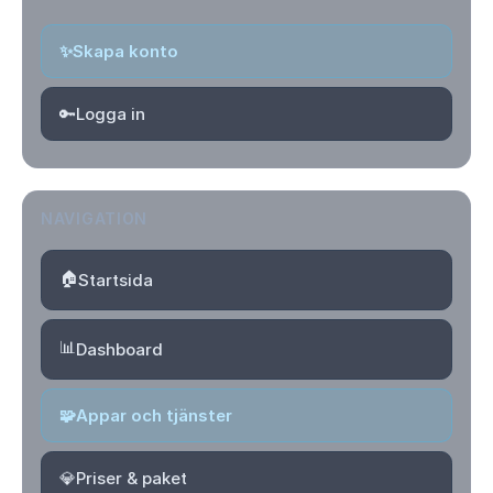
✨
Skapa konto
🔑
Logga in
NAVIGATION
🏠
Startsida
📊
Dashboard
🧩
Appar och tjänster
💎
Priser & paket