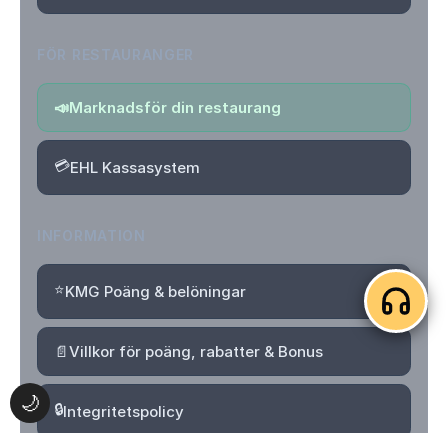
FÖR RESTAURANGER
📣
Marknadsför din restaurang
💳
EHL Kassasystem
INFORMATION
⭐
KMG Poäng & belöningar
📄
Villkor för poäng, rabatter & Bonus
🌙
🔒
Integritetspolicy