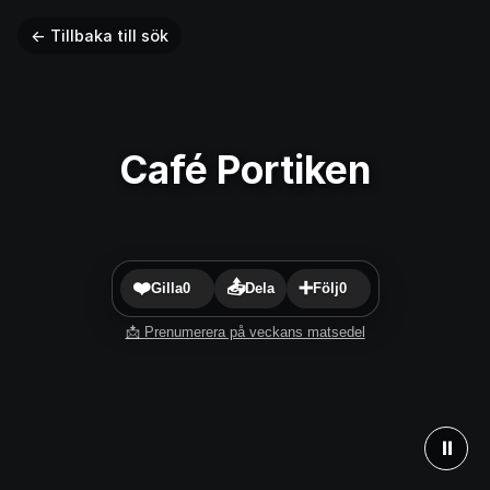
← Tillbaka till sök
Café Portiken
❤️
📤
➕
Gilla
0
Dela
Följ
0
📩 Prenumerera på veckans matsedel
⏸