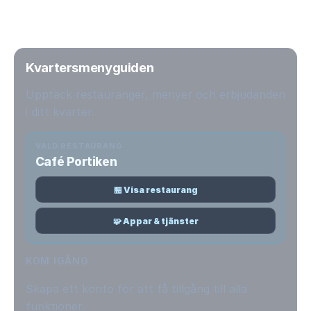
Kvartersmenyguiden
Upptäck restauranger, menyer och erbjudanden
i ditt kvarter.
VALD RESTAURANG
Café Portiken
🏪 Visa restaurang
🧩 Appar & tjänster
KOM IGÅNG
Skapa ett konto för att få tillgång till alla
funktioner.