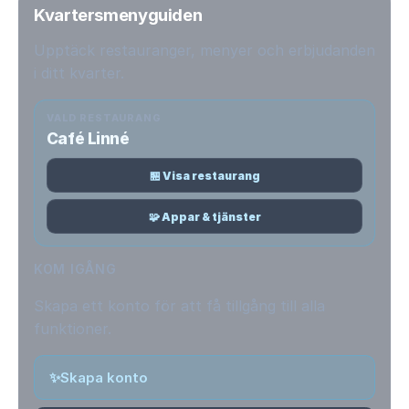
Kvartersmenyguiden
Upptäck restauranger, menyer och erbjudanden
i ditt kvarter.
VALD RESTAURANG
Café Linné
🏪 Visa restaurang
🧩 Appar & tjänster
KOM IGÅNG
Skapa ett konto för att få tillgång till alla
funktioner.
✨
Skapa konto