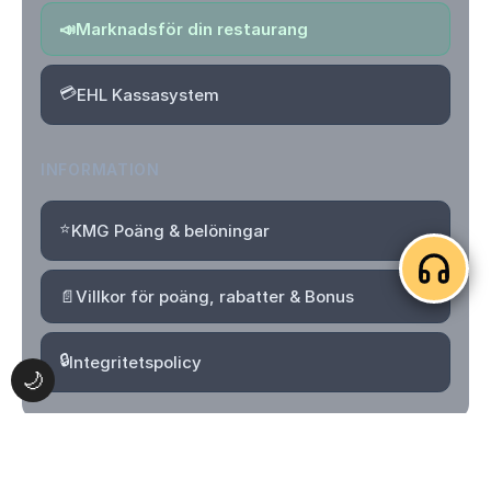
📣
Marknadsför din restaurang
💳
EHL Kassasystem
INFORMATION
⭐
KMG Poäng & belöningar
📄
Villkor för poäng, rabatter & Bonus
🔒
Integritetspolicy
🌙