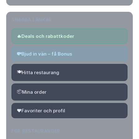
SNABBA LÄNKAR
🔥
Deals och rabattkoder
💸
Bjud in vän – få Bonus
🍽️
Hitta restaurang
📦
Mina order
❤️
Favoriter och profil
FÖR RESTAURANGER