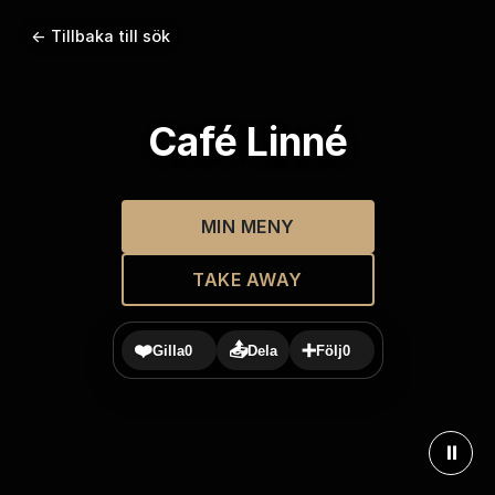
← Tillbaka till sök
Café Linné
MIN MENY
TAKE AWAY
❤️
📤
➕
Gilla
0
Dela
Följ
0
⏸