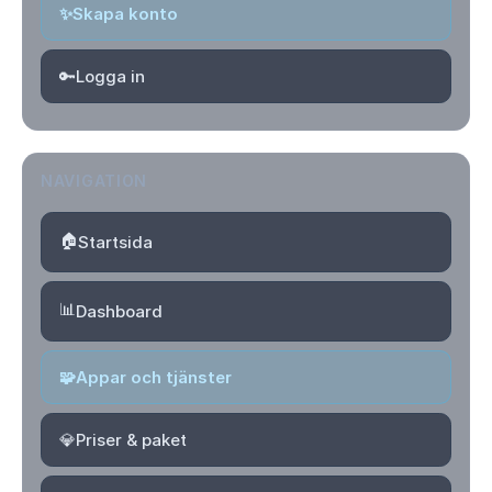
✨
Skapa konto
🔑
Logga in
NAVIGATION
🏠
Startsida
📊
Dashboard
🧩
Appar och tjänster
💎
Priser & paket