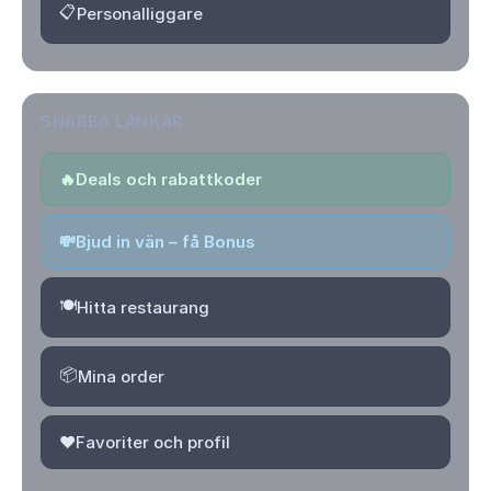
📋
Personalliggare
SNABBA LÄNKAR
🔥
Deals och rabattkoder
💸
Bjud in vän – få Bonus
🍽️
Hitta restaurang
📦
Mina order
❤️
Favoriter och profil