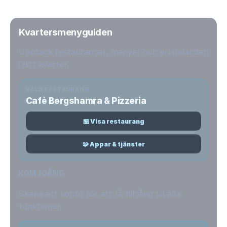
Kvartersmenyguiden
Upptäck restauranger, menyer och erbjudanden
i ditt kvarter.
VALD RESTAURANG
Cafè Bergshamra & Pizzeria
🏪 Visa restaurang
🧩 Appar & tjänster
KOM IGÅNG
Skapa ett konto för att få tillgång till alla
funktioner.