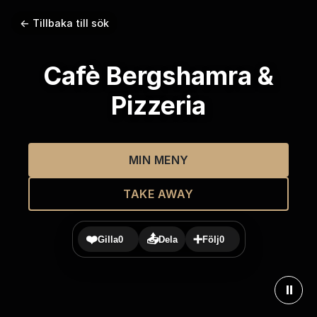
← Tillbaka till sök
Cafè Bergshamra &
Pizzeria
MIN MENY
TAKE AWAY
❤️
📤
➕
Gilla
0
Dela
Följ
0
⏸