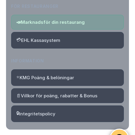
FÖR RESTAURANGER
📣
Marknadsför din restaurang
💳
EHL Kassasystem
INFORMATION
⭐
KMG Poäng & belöningar
📄
Villkor för poäng, rabatter & Bonus
🔒
Integritetspolicy