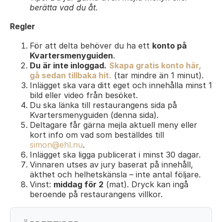
berätta vad du åt.
Regler
För att delta behöver du ha ett
konto på
Kvartersmenyguiden
.
Du är inte inloggad.
Skapa gratis konto här,
gå sedan tillbaka hit.
(tar mindre än 1 minut).
Inlägget ska vara ditt eget och innehålla minst 1
bild eller video från besöket.
Du ska länka till restaurangens sida på
Kvartersmenyguiden (denna sida).
Deltagare får gärna mejla aktuell meny eller
kort info om vad som beställdes till
simon@ehl.nu
.
Inlägget ska ligga publicerat i minst 30 dagar.
Vinnaren utses av jury baserat på innehåll,
äkthet och helhetskänsla – inte antal följare.
Vinst:
middag för 2
(mat). Dryck kan ingå
beroende på restaurangens villkor.