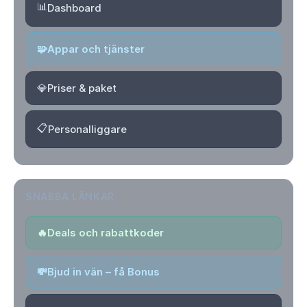
📊
Dashboard
🧩
Appar och tjänster
💎
Priser & paket
📋
Personalliggare
SNABBA LÄNKAR
🔥
Deals och rabattkoder
💸
Bjud in vän – få Bonus