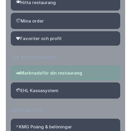
🍽️
Hitta restaurang
📦
Mina order
❤️
Favoriter och profil
FÖR RESTAURANGER
📣
Marknadsför din restaurang
💳
EHL Kassasystem
INFORMATION
⭐
KMG Poäng & belöningar