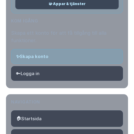
🧩 Appar & tjänster
KOM IGÅNG
Skapa ett konto för att få tillgång till alla
funktioner.
✨
Skapa konto
🔑
Logga in
NAVIGATION
🏠
Startsida