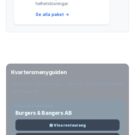
helhetslösningar.
Se alla paket →
Kvartersmenyguiden
Upptäck restauranger, menyer och erbjudanden
i ditt kvarter.
VALD RESTAURANG
Burgers & Bangers AB
🏪 Visa restaurang