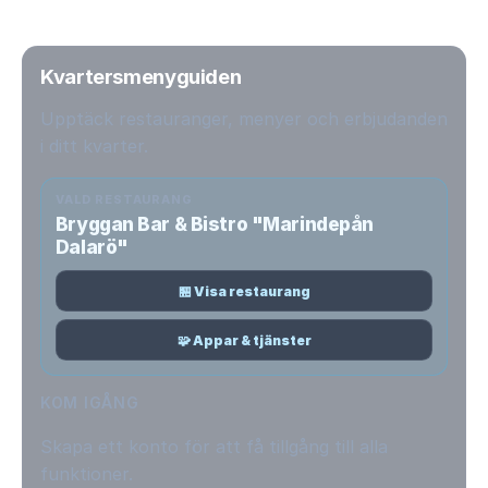
Kvartersmenyguiden
Upptäck restauranger, menyer och erbjudanden
i ditt kvarter.
VALD RESTAURANG
Bryggan Bar & Bistro "Marindepån
Dalarö"
🏪 Visa restaurang
🧩 Appar & tjänster
KOM IGÅNG
Skapa ett konto för att få tillgång till alla
funktioner.