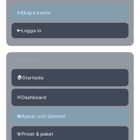
✨
Skapa konto
🔑
Logga in
NAVIGATION
🏠
Startsida
📊
Dashboard
🧩
Appar och tjänster
💎
Priser & paket