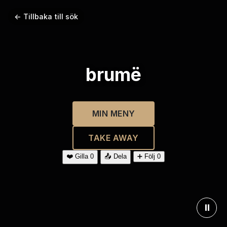
← Tillbaka till sök
brumë
MIN MENY
TAKE AWAY
❤️
Gilla
0
📤
Dela
➕
Följ
0
⏸