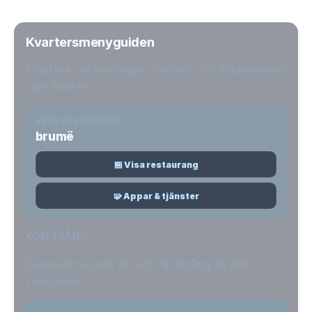
Kvartersmenyguiden
Upptäck restauranger, menyer och erbjudanden
i ditt kvarter.
VALD RESTAURANG
brumë
🏪 Visa restaurang
🧩 Appar & tjänster
KOM IGÅNG
Skapa ett konto för att få tillgång till alla
funktioner.