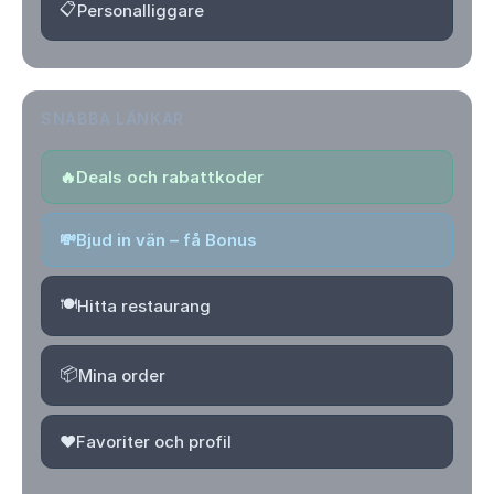
📋
Personalliggare
SNABBA LÄNKAR
🔥
Deals och rabattkoder
💸
Bjud in vän – få Bonus
🍽️
Hitta restaurang
📦
Mina order
❤️
Favoriter och profil