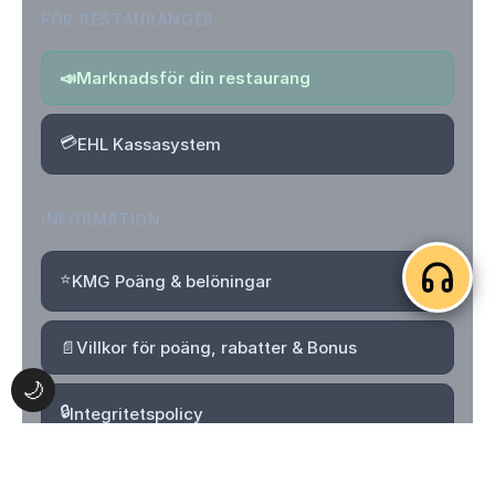
FÖR RESTAURANGER
📣
Marknadsför din restaurang
💳
EHL Kassasystem
INFORMATION
⭐
KMG Poäng & belöningar
📄
Villkor för poäng, rabatter & Bonus
🌙
🔒
Integritetspolicy