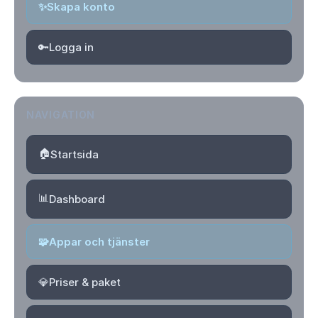
✨
Skapa konto
🔑
Logga in
NAVIGATION
🏠
Startsida
📊
Dashboard
🧩
Appar och tjänster
💎
Priser & paket