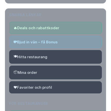
SNABBA LÄNKAR
🔥
Deals och rabattkoder
💸
Bjud in vän – få Bonus
🍽️
Hitta restaurang
📦
Mina order
❤️
Favoriter och profil
FÖR RESTAURANGER