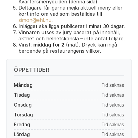
Kvartersmenyguiden (denna sida).
Deltagare får gärna mejla aktuell meny eller
kort info om vad som beställdes till
simon@ehl.nu
.
Inlägget ska ligga publicerat i minst 30 dagar.
Vinnaren utses av jury baserat på innehåll,
äkthet och helhetskänsla – inte antal följare.
Vinst:
middag för 2
(mat). Dryck kan ingå
beroende på restaurangens villkor.
ÖPPETTIDER
Måndag
Tid saknas
Tisdag
Tid saknas
Onsdag
Tid saknas
Torsdag
Tid saknas
Fredag
Tid saknas
Lördag
Tid saknas