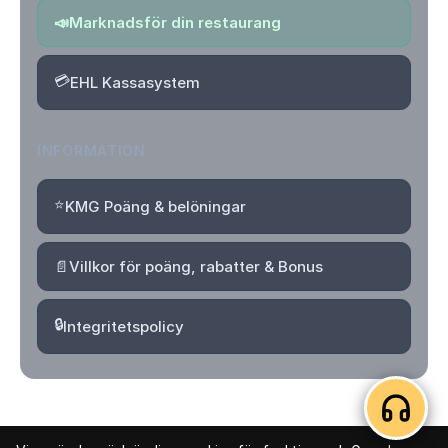
📣
Marknadsför din restaurang
💳
EHL Kassasystem
INFORMATION
⭐
KMG Poäng & belöningar
📄
Villkor för poäng, rabatter & Bonus
🔒
Integritetspolicy