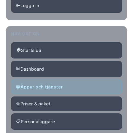
🔑
Logga in
NAVIGATION
🏠
Startsida
📊
Dashboard
🧩
Appar och tjänster
💎
Priser & paket
📋
Personalliggare