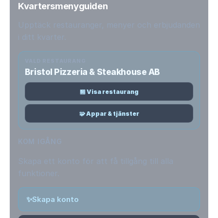
Kvartersmenyguiden
Upptäck restauranger, menyer och erbjudanden
i ditt kvarter.
VALD RESTAURANG
Bristol Pizzeria & Steakhouse AB
🏪 Visa restaurang
🧩 Appar & tjänster
KOM IGÅNG
Skapa ett konto för att få tillgång till alla
funktioner.
✨
Skapa konto