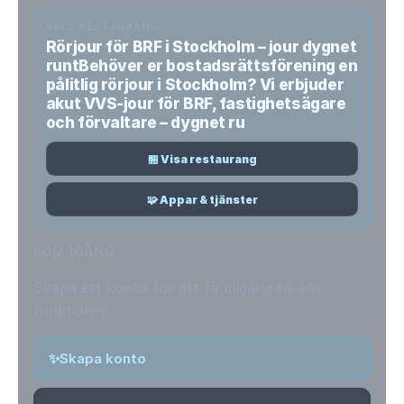
VALD RESTAURANG
Rörjour för BRF i Stockholm – jour dygnet
runtBehöver er bostadsrättsförening en
pålitlig rörjour i Stockholm? Vi erbjuder
akut VVS-jour för BRF, fastighetsägare
och förvaltare – dygnet ru
🏪 Visa restaurang
🧩 Appar & tjänster
KOM IGÅNG
Skapa ett konto för att få tillgång till alla
funktioner.
✨
Skapa konto