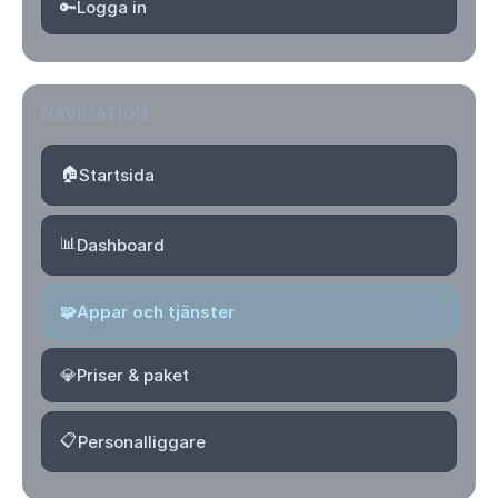
🔑
Logga in
NAVIGATION
🏠
Startsida
📊
Dashboard
🧩
Appar och tjänster
💎
Priser & paket
📋
Personalliggare