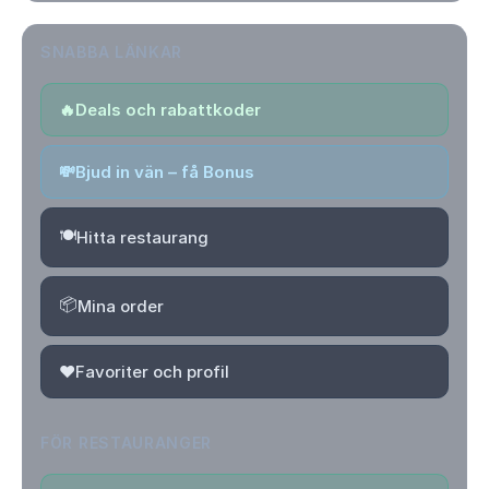
SNABBA LÄNKAR
🔥
Deals och rabattkoder
💸
Bjud in vän – få Bonus
🍽️
Hitta restaurang
📦
Mina order
❤️
Favoriter och profil
FÖR RESTAURANGER