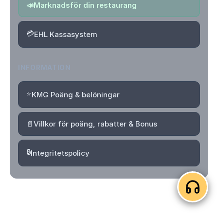
📣
Marknadsför din restaurang
💳
EHL Kassasystem
INFORMATION
⭐
KMG Poäng & belöningar
📄
Villkor för poäng, rabatter & Bonus
🔒
Integritetspolicy