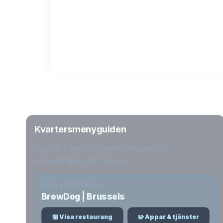
Kvartersmenyguiden
Upptäck restauranger, menyer och
erbjudanden i ditt kvarter.
VALD RESTAURANG
BrewDog | Brussels
🏪 Visa restaurang
🧩 Appar & tjänster