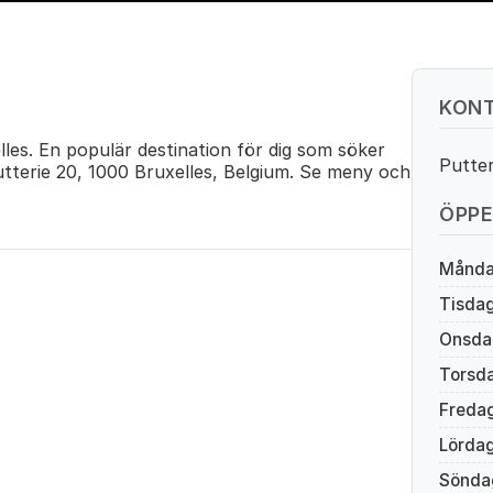
KONT
lles. En populär destination för dig som söker
Putter
tterie 20, 1000 Bruxelles, Belgium. Se meny och
ÖPPE
Månd
Tisda
Onsda
Torsd
Freda
Lörda
Sönda