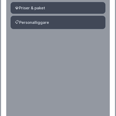
💎
Priser & paket
📋
Personalliggare