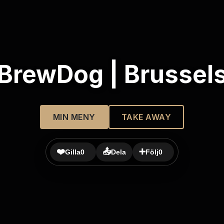
BrewDog | Brussel
MIN MENY
TAKE AWAY
❤️
📤
➕
Gilla
0
Dela
Följ
0