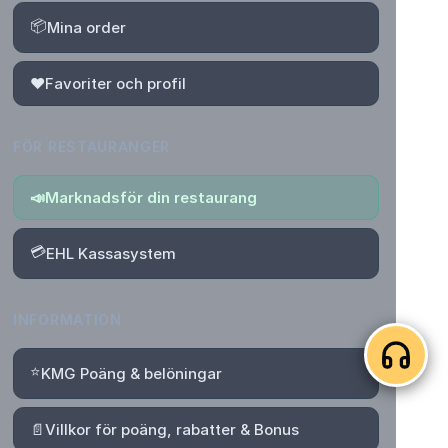
📦
Mina order
❤️
Favoriter och profil
FÖR RESTAURANGER
📣
Marknadsför din restaurang
💳
EHL Kassasystem
INFORMATION
⭐
KMG Poäng & belöningar
📄
Villkor för poäng, rabatter & Bonus