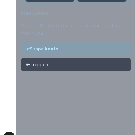
KOM IGÅNG
Skapa ett konto för att få tillgång till alla
funktioner.
✨
Skapa konto
🔑
Logga in