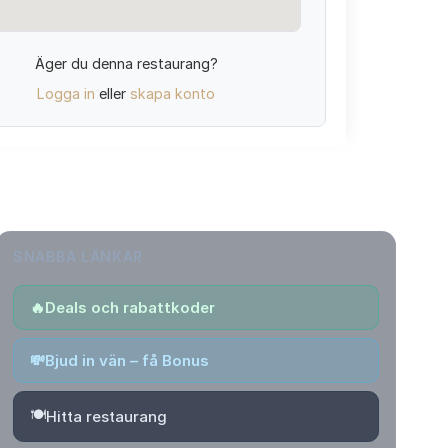
Äger du denna restaurang?
Logga in
eller
skapa konto
SNABBA LÄNKAR
🔥
Deals och rabattkoder
💸
Bjud in vän – få Bonus
🍽️
Hitta restaurang