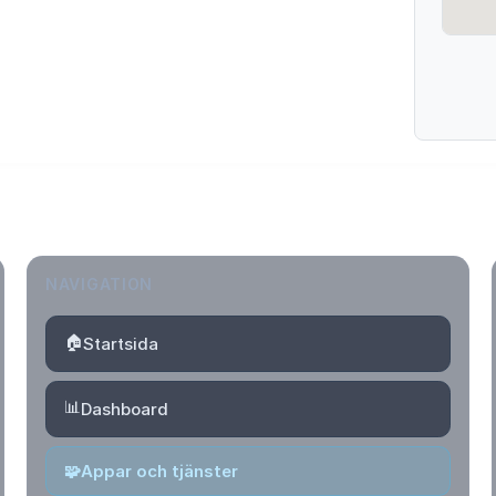
NAVIGATION
🏠
Startsida
📊
Dashboard
🧩
Appar och tjänster