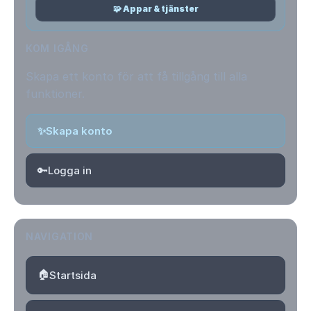
🧩 Appar & tjänster
KOM IGÅNG
Skapa ett konto för att få tillgång till alla
funktioner.
✨
Skapa konto
🔑
Logga in
NAVIGATION
🏠
Startsida