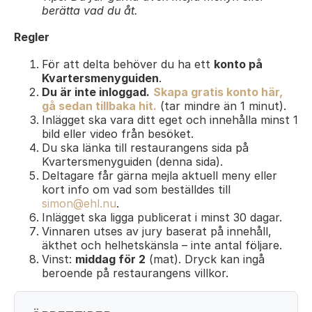
berätta vad du åt.
Regler
För att delta behöver du ha ett
konto på
Kvartersmenyguiden
.
Du är inte inloggad.
Skapa gratis konto här,
gå sedan tillbaka hit.
(tar mindre än 1 minut).
Inlägget ska vara ditt eget och innehålla minst 1
bild eller video från besöket.
Du ska länka till restaurangens sida på
Kvartersmenyguiden (denna sida).
Deltagare får gärna mejla aktuell meny eller
kort info om vad som beställdes till
simon@ehl.nu
.
Inlägget ska ligga publicerat i minst 30 dagar.
Vinnaren utses av jury baserat på innehåll,
äkthet och helhetskänsla – inte antal följare.
Vinst:
middag för 2
(mat). Dryck kan ingå
beroende på restaurangens villkor.