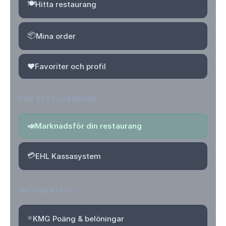
🍽️
Hitta restaurang
📦
Mina order
❤️
Favoriter och profil
FÖR RESTAURANGER
📣
Marknadsför din restaurang
💳
EHL Kassasystem
INFORMATION
⭐
KMG Poäng & belöningar