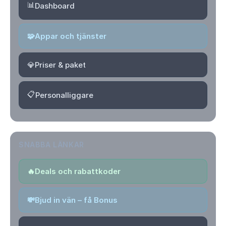
📊
Dashboard
🧩
Appar och tjänster
💎
Priser & paket
📋
Personalliggare
SNABBA LÄNKAR
🔥
Deals och rabattkoder
💸
Bjud in vän – få Bonus