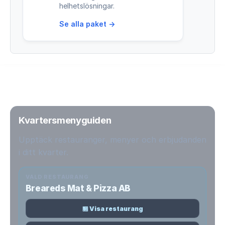
helhetslösningar.
Se alla paket →
Kvartersmenyguiden
Upptäck restauranger, menyer och erbjudanden
i ditt kvarter.
VALD RESTAURANG
Breareds Mat & Pizza AB
🏪 Visa restaurang