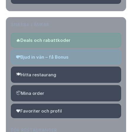
SNABBA LÄNKAR
🔥
Deals och rabattkoder
💸
Bjud in vän – få Bonus
🍽️
Hitta restaurang
📦
Mina order
❤️
Favoriter och profil
FÖR RESTAURANGER