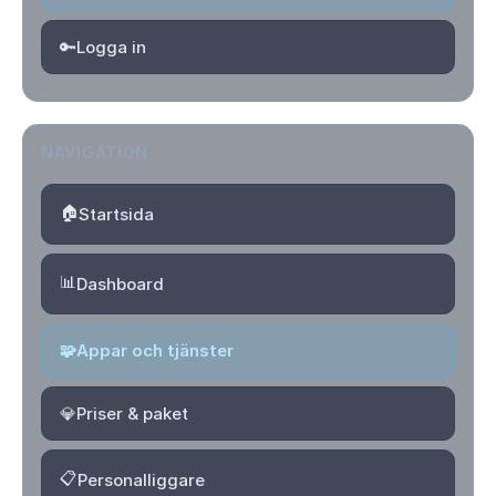
🔑
Logga in
NAVIGATION
🏠
Startsida
📊
Dashboard
🧩
Appar och tjänster
💎
Priser & paket
📋
Personalliggare