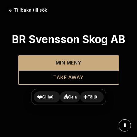
← Tillbaka till sök
BR Svensson Skog AB
MIN MENY
TAKE AWAY
❤️
📤
➕
Gilla
0
Dela
Följ
0
⏸