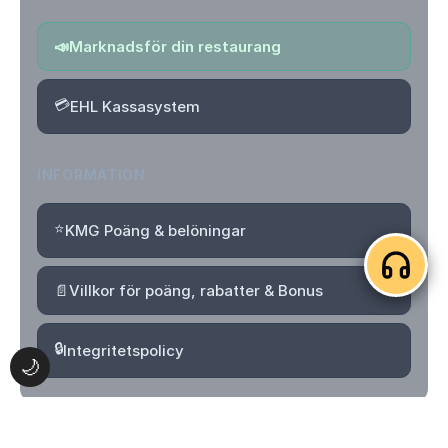
📣
Marknadsför din restaurang
💳
EHL Kassasystem
INFORMATION
⭐
KMG Poäng & belöningar
📄
Villkor för poäng, rabatter & Bonus
🔒
Integritetspolicy
🌙