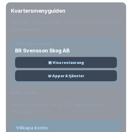
Kvartersmenyguiden
Upptäck restauranger, menyer och erbjudanden
i ditt kvarter.
VALD RESTAURANG
BR Svensson Skog AB
🏪 Visa restaurang
🧩 Appar & tjänster
KOM IGÅNG
Skapa ett konto för att få tillgång till alla
funktioner.
✨
Skapa konto