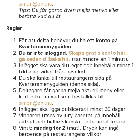
simon@ehl.nu
.
Tips: Du får gärna även mejla menyn eller
berätta vad du åt.
Regler
För att delta behöver du ha ett
konto på
Kvartersmenyguiden
.
Du är inte inloggad.
Skapa gratis konto här,
gå sedan tillbaka hit.
(tar mindre än 1 minut).
Inlägget ska vara ditt eget och innehålla minst 1
bild eller video från besöket.
Du ska länka till restaurangens sida på
Kvartersmenyguiden (denna sida).
Deltagare får gärna mejla aktuell meny eller
kort info om vad som beställdes till
simon@ehl.nu
.
Inlägget ska ligga publicerat i minst 30 dagar.
Vinnaren utses av jury baserat på innehåll,
äkthet och helhetskänsla – inte antal följare.
Vinst:
middag för 2
(mat). Dryck kan ingå
beroende på restaurangens villkor.