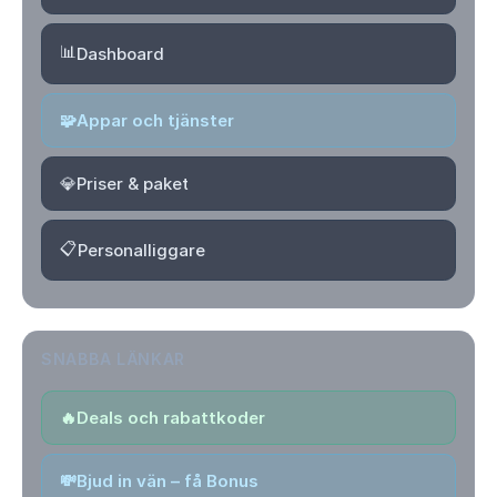
📊
Dashboard
🧩
Appar och tjänster
💎
Priser & paket
📋
Personalliggare
SNABBA LÄNKAR
🔥
Deals och rabattkoder
💸
Bjud in vän – få Bonus