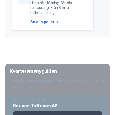
Hitta rätt lösning för din
restaurang. Från 0 kr till
helhetslösningar.
Se alla paket →
Kvartersmenyguiden
Upptäck restauranger, menyer och erbjudanden
i ditt kvarter.
VALD RESTAURANG
Bounce Toftanäs AB