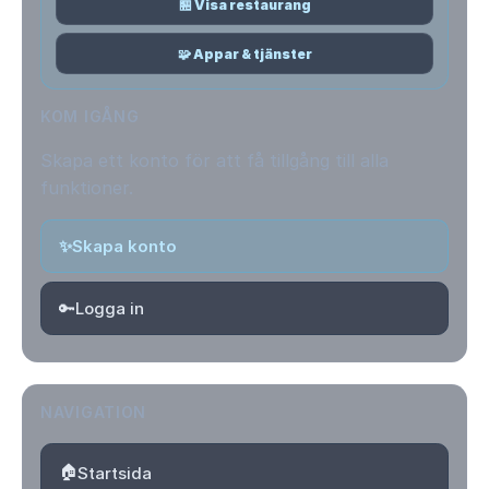
🏪 Visa restaurang
🧩 Appar & tjänster
KOM IGÅNG
Skapa ett konto för att få tillgång till alla
funktioner.
✨
Skapa konto
🔑
Logga in
NAVIGATION
🏠
Startsida