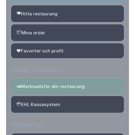
🍽️
Hitta restaurang
📦
Mina order
❤️
Favoriter och profil
FÖR RESTAURANGER
📣
Marknadsför din restaurang
💳
EHL Kassasystem
INFORMATION